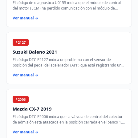
El código de diagnóstico U0155 indica que el módulo de control
del motor (ECM) ha perdido comunicación con el módulo de
control de instrumentos (ICM) a tr…
Ver manual →
P2127
Suzuki Baleno 2021
El código DTC P2127 indica un problema con el sensor de
posición del pedal del acelerador (APP) que está registrando un
voltaje más bajo de lo esperado. E…
Ver manual →
P2006
Mazda CX-7 2019
El código DTC P2006 indica que la válvula de control del colector
de admisión está atascada en la posición cerrada en el banco 1.
Esto puede afectar el fl…
Ver manual →