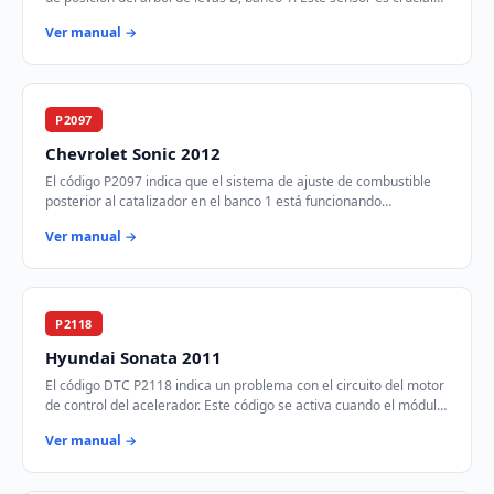
para el control del tie…
Ver manual →
P2097
Chevrolet Sonic 2012
El código P2097 indica que el sistema de ajuste de combustible
posterior al catalizador en el banco 1 está funcionando
demasiado rico. Esto significa que …
Ver manual →
P2118
Hyundai Sonata 2011
El código DTC P2118 indica un problema con el circuito del motor
de control del acelerador. Este código se activa cuando el módulo
de control del tren mot…
Ver manual →