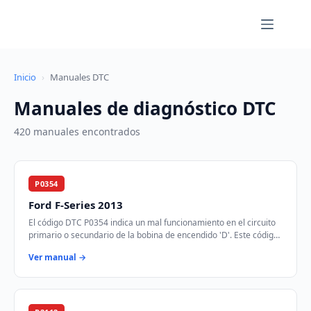
Saltar
al
contenido
Inicio
›
Manuales DTC
Manuales de diagnóstico DTC
420 manuales encontrados
P0354
Ford F-Series 2013
El código DTC P0354 indica un mal funcionamiento en el circuito
primario o secundario de la bobina de encendido 'D'. Este código
se activa cuando el módul…
Ver manual →