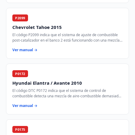
P2099
Chevrolet Tahoe 2015
El código P2099 indica que el sistema de ajuste de combustible
post-catalizador en el banco 2 está funcionando con una mezcla
demasiado rica. Esto signifi…
Ver manual →
P0172
Hyundai Elantra / Avante 2010
El código DTC P0172 indica que el sistema de control de
combustible detecta una mezcla de aire-combustible demasiado
rica en el banco 1 del motor. Esto si…
Ver manual →
P0175