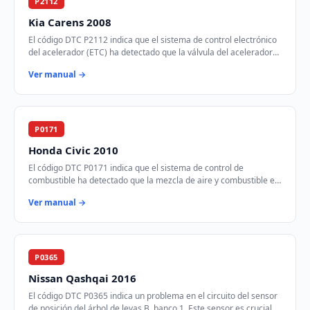
P2112
Kia Carens 2008
El código DTC P2112 indica que el sistema de control electrónico
del acelerador (ETC) ha detectado que la válvula del acelerador
está atascada en la posic…
Ver manual →
P0171
Honda Civic 2010
El código DTC P0171 indica que el sistema de control de
combustible ha detectado que la mezcla de aire y combustible es
demasiado pobre en el Banco 1. Est…
Ver manual →
P0365
Nissan Qashqai 2016
El código DTC P0365 indica un problema en el circuito del sensor
de posición del árbol de levas B, banco 1. Este sensor es crucial