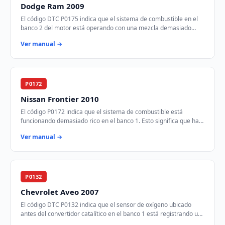
Dodge Ram 2009
El código DTC P0175 indica que el sistema de combustible en el
banco 2 del motor está operando con una mezcla demasiado
rica. Esto significa que hay demas…
Ver manual →
P0172
Nissan Frontier 2010
El código P0172 indica que el sistema de combustible está
funcionando demasiado rico en el banco 1. Esto significa que hay
más combustible del necesario e…
Ver manual →
P0132
Chevrolet Aveo 2007
El código DTC P0132 indica que el sensor de oxígeno ubicado
antes del convertidor catalítico en el banco 1 está registrando un
voltaje más alto de lo espe…