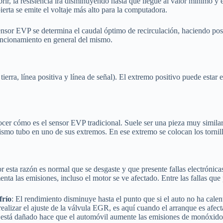
brir, la resistencia irá disminuyendo hasta que llegue al valor mínimo y
ierta se emite el voltaje más alto para la computadora.
nsor EVP se determina el caudal óptimo de recirculación, haciendo pos
uncionamiento en general del mismo.
ierra, línea positiva y línea de señal). El extremo positivo puede estar e
nocer cómo es el sensor EVP tradicional. Suele ser una pieza muy simila
mo tubo en uno de sus extremos. En ese extremo se colocan los tornillos
r esta razón es normal que se desgaste y que presente fallas electrónic
ta las emisiones, incluso el motor se ve afectado. Entre las fallas que
frío
: El rendimiento disminuye hasta el punto que si el auto no ha calent
ealizar el ajuste de la válvula EGR, es aquí cuando el arranque es afecta
 está dañado hace que el automóvil aumente las emisiones de monóxid