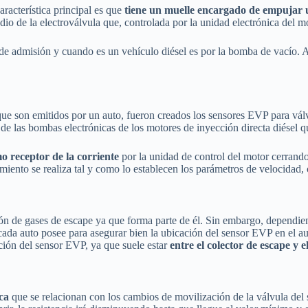
racterística principal es que
tiene un muelle encargado de empuja
o de la electroválvula que, controlada por la unidad electrónica del mo
r de admisión y cuando es un vehículo diésel es por la bomba de vacío.
 que son emitidos por un auto, fueron creados los sensores EVP para vá
 de las bombas electrónicas de los motores de inyección directa diésel
 receptor de la corriente
por la unidad de control del motor cerrando
miento se realiza tal y como lo establecen los parámetros de velocidad, 
ción de gases de escape ya que forma parte de él. Sin embargo, dependi
ada auto posee para asegurar bien la ubicación del sensor EVP en el aut
ción del sensor EVP, ya que suele estar
entre el colector de escape y e
ica
que se relacionan con los cambios de movilización de la válvula del