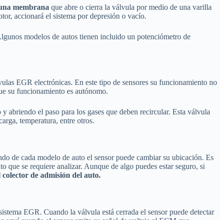
r una membrana
que abre o cierra la válvula por medio de una varilla
tor, accionará el sistema por depresión o vacío.
 Algunos modelos de autos tienen incluido un potenciómetro de
lvulas EGR electrónicas. En este tipo de sensores su funcionamiento no
 que su funcionamiento es autónomo.
 y abriendo el paso para los gases que deben recircular. Esta válvula
carga, temperatura, entre otros.
endo de cada modelo de auto el sensor puede cambiar su ubicación. Es
o que se requiere analizar. Aunque de algo puedes estar seguro, si
l colector de admisión del auto.
 sistema EGR. Cuando la válvula está cerrada el sensor puede detectar