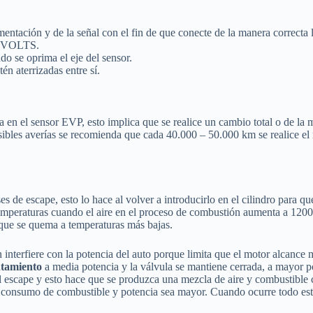
limentación y de la señal con el fin de que conecte de la manera correcta
en VOLTS.
o se oprima el eje del sensor.
én aterrizadas entre sí.
a en el sensor EVP, esto implica que se realice un cambio total o de la
posibles averías se recomienda que cada 40.000 – 50.000 km se realice 
s de escape, esto lo hace al volver a introducirlo en el cilindro para qu
mperaturas cuando el aire en el proceso de combustión aumenta a 1200°C
 que se quema a temperaturas más bajas.
 interfiere con la potencia del auto porque limita que el motor alcan
ntamiento
a media potencia y la válvula se mantiene cerrada, a mayor po
por el escape y esto hace que se produzca una mezcla de aire y combustib
l consumo de combustible y potencia sea mayor. Cuando ocurre todo est