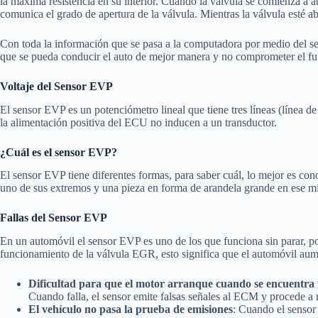
la máxima resistencia en su interior. Cuando la válvula se comienza a a
comunica el grado de apertura de la válvula. Mientras la válvula esté ab
Con toda la información que se pasa a la computadora por medio del se
que se pueda conducir el auto de mejor manera y no comprometer el f
Voltaje del Sensor EVP
El sensor EVP es un potenciómetro lineal que tiene tres líneas (línea de t
la alimentación positiva del ECU no inducen a un transductor.
¿Cuál es el sensor EVP?
El sensor EVP tiene diferentes formas, para saber cuál, lo mejor es co
uno de sus extremos y una pieza en forma de arandela grande en ese mis
Fallas del Sensor EVP
En un automóvil el sensor EVP es uno de los que funciona sin parar, po
funcionamiento de la válvula EGR, esto significa que el automóvil aumen
Dificultad para que el motor arranque cuando se encuentra 
Cuando falla, el sensor emite falsas señales al ECM y procede a r
El vehículo no pasa la prueba de emisiones
: Cuando el sensor