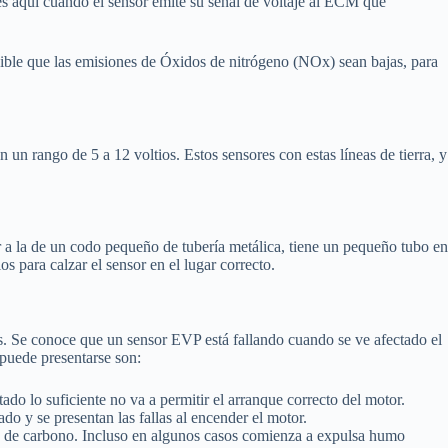
 es aquí cuando el sensor emite su señal de voltaje al ECM que
ible que las emisiones de Óxidos de nitrógeno (NOx) sean bajas, para
n un rango de 5 a 12 voltios. Estos sensores con estas líneas de tierra, y
r a la de un codo pequeño de tubería metálica, tiene un pequeño tubo en
 para calzar el sensor en el lugar correcto.
as. Se conoce que un sensor EVP está fallando cuando se ve afectado el
 puede presentarse son:
ado lo suficiente no va a permitir el arranque correcto del motor.
do y se presentan las fallas al encender el motor.
o de carbono. Incluso en algunos casos comienza a expulsa humo