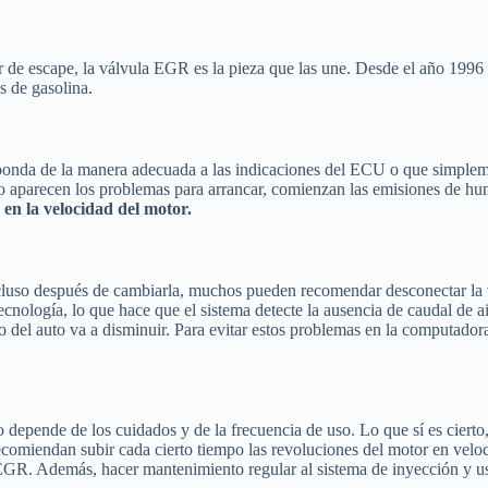
r de escape, la válvula EGR es la pieza que las une. Desde el año 1996 
s de gasolina.
da de la manera adecuada a las indicaciones del ECU o que simplemente
 aparecen los problemas para arrancar, comienzan las emisiones de humo 
en la velocidad del motor.
o incluso después de cambiarla, muchos pueden recomendar desconectar 
ecnología, lo que hace que el sistema detecte la ausencia de caudal de 
nto del auto va a disminuir. Para evitar estos problemas en la computad
epende de los cuidados y de la frecuencia de uso. Lo que sí es cierto, 
comiendan subir cada cierto tiempo las revoluciones del motor en veloc
a EGR. Además, hacer mantenimiento regular al sistema de inyección y u