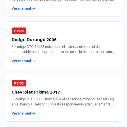
afectar la mezcla aire-com…
Ver manual →
P1128
Dodge Durango 2006
El código DTC P1128 indica que el sistema de control de
combustible no ha logrado entrar en un ciclo de control cerrado.
Esto significa que la ECU no está…
Ver manual →
P1133
Chevrolet Prisma 2017
El código DTC P1133 indica que el sensor de oxígeno (sensor O2)
en el banco 1, sensor 1, no está respondiendo adecuadamente a
los cambios en la mezcla air…
Ver manual →