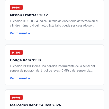
P0304
Nissan Frontier 2012
El código DTC P0304 indica un fallo de encendido detectado en el
cilindro número 4 del motor. Este fallo puede ser causado por
problemas en el sistema de …
Ver manual →
P1391
Dodge Ram 1998
El código P1391 indica una pérdida intermitente de la señal del
sensor de posición del árbol de levas (CMP) o del sensor de
posición del cigüeñal (CKP). E…
Ver manual →
P0705
Mercedes Benz C-Class 2026