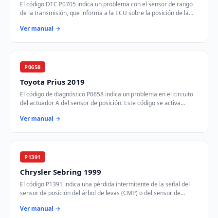
El código DTC P0705 indica un problema con el sensor de rango
de la transmisión, que informa a la ECU sobre la posición de la
palanca de cambios. Este sen…
Ver manual →
P0658
Toyota Prius 2019
El código de diagnóstico P0658 indica un problema en el circuito
del actuador A del sensor de posición. Este código se activa
cuando el módulo de control …
Ver manual →
P1391
Chrysler Sebring 1999
El código P1391 indica una pérdida intermitente de la señal del
sensor de posición del árbol de levas (CMP) o del sensor de
posición del cigüeñal (CKP). E…
Ver manual →