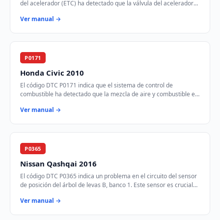
del acelerador (ETC) ha detectado que la válvula del acelerador
está atascada en la posic…
Ver manual →
P0171
Honda Civic 2010
El código DTC P0171 indica que el sistema de control de
combustible ha detectado que la mezcla de aire y combustible es
demasiado pobre en el Banco 1. Est…
Ver manual →
P0365
Nissan Qashqai 2016
El código DTC P0365 indica un problema en el circuito del sensor
de posición del árbol de levas B, banco 1. Este sensor es crucial
para el control del tie…
Ver manual →