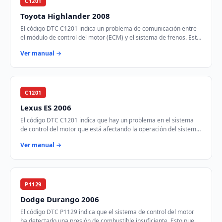
C1201
Toyota Highlander 2008
El código DTC C1201 indica un problema de comunicación entre
el módulo de control del motor (ECM) y el sistema de frenos. Este
código se genera cuando el …
Ver manual →
C1201
Lexus ES 2006
El código DTC C1201 indica que hay un problema en el sistema
de control del motor que está afectando la operación del sistema
de frenos antibloqueo (ABS).…
Ver manual →
P1129
Dodge Durango 2006
El código DTC P1129 indica que el sistema de control del motor
ha detectado una presión de combustible insuficiente. Esto puede