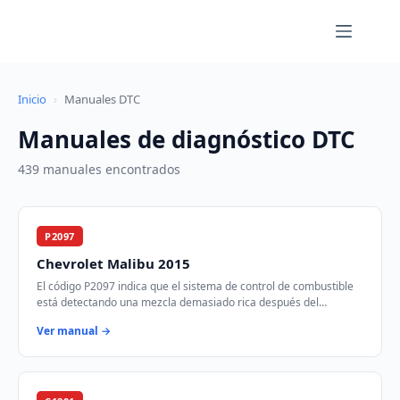
Saltar
al
contenido
Inicio
›
Manuales DTC
Manuales de diagnóstico DTC
439 manuales encontrados
P2097
Chevrolet Malibu 2015
El código P2097 indica que el sistema de control de combustible
está detectando una mezcla demasiado rica después del
convertidor catalítico en el banco 1…
Ver manual →