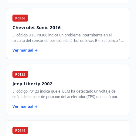
P0366
Chevrolet Sonic 2016
El código DTC P0366 indica un problema intermitente en el
circuito del sensor de posición del árbol de levas B en el banco 1.
Este sensor es crucial para …
Ver manual →
P0123
Jeep Liberty 2002
El código P0123 indica que el ECM ha detectado un voltaje de
señal del sensor de posición del acelerador (TPS) que está por
encima del rango especificado.…
Ver manual →
P0444