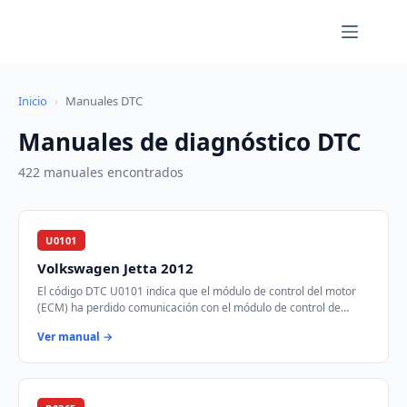
Saltar
al
contenido
Inicio
›
Manuales DTC
Manuales de diagnóstico DTC
422 manuales encontrados
U0101
Volkswagen Jetta 2012
El código DTC U0101 indica que el módulo de control del motor
(ECM) ha perdido comunicación con el módulo de control de
transmisión (TCM) a través de la r…
Ver manual →