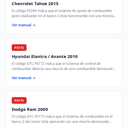
Chevrolet Tahoe 2015
El código P2099 indica que el sistema de ajuste de combustible
post-catalizador en el banco 2 está funcionando con una mezcla
demasiado rica. Esto signifi…
Ver manual →
P0172
Hyundai Elantra / Avante 2010
El código DTC P0172 indica que el sistema de control de
combustible detecta una mezcla de aire-combustible demasiado
rica en el banco 1 del motor. Esto si…
Ver manual →
P0175
Dodge Ram 2009
El código DTC P0175 indica que el sistema de combustible en el
banco 2 del motor está operando con una mezcla demasiado
rica. Esto significa que hay demas…