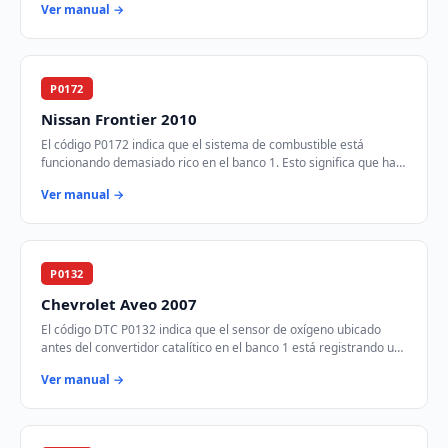
Ver manual →
P0172
Nissan Frontier 2010
El código P0172 indica que el sistema de combustible está
funcionando demasiado rico en el banco 1. Esto significa que hay
más combustible del necesario e…
Ver manual →
P0132
Chevrolet Aveo 2007
El código DTC P0132 indica que el sensor de oxígeno ubicado
antes del convertidor catalítico en el banco 1 está registrando un
voltaje más alto de lo espe…
Ver manual →