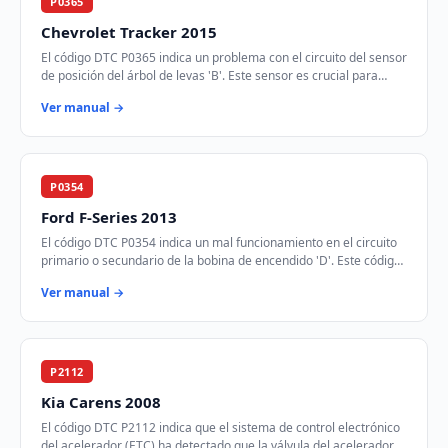
P0365
Chevrolet Tracker 2015
El código DTC P0365 indica un problema con el circuito del sensor
de posición del árbol de levas 'B'. Este sensor es crucial para
sincronizar el tiempo de…
Ver manual →
P0354
Ford F-Series 2013
El código DTC P0354 indica un mal funcionamiento en el circuito
primario o secundario de la bobina de encendido 'D'. Este código
se activa cuando el módul…
Ver manual →
P2112
Kia Carens 2008
El código DTC P2112 indica que el sistema de control electrónico
del acelerador (ETC) ha detectado que la válvula del acelerador