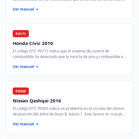
está atascada en la posic…
Ver manual →
P0171
Honda Civic 2010
El código DTC P0171 indica que el sistema de control de
combustible ha detectado que la mezcla de aire y combustible es
demasiado pobre en el Banco 1. Est…
Ver manual →
P0365
Nissan Qashqai 2016
El código DTC P0365 indica un problema en el circuito del sensor
de posición del árbol de levas B, banco 1. Este sensor es crucial
para el control del tie…
Ver manual →