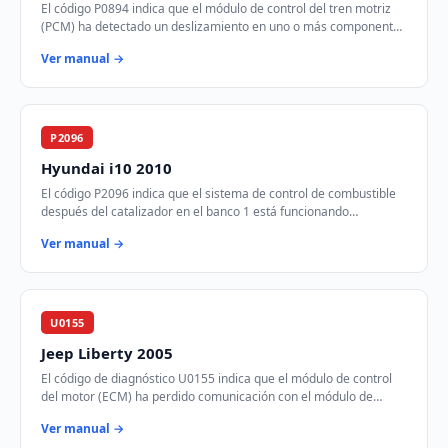
El código P0894 indica que el módulo de control del tren motriz
(PCM) ha detectado un deslizamiento en uno o más componentes
de la transmisión. Esto puede…
Ver manual →
P2096
Hyundai i10 2010
El código P2096 indica que el sistema de control de combustible
después del catalizador en el banco 1 está funcionando
demasiado pobre. Esto significa que…
Ver manual →
U0155
Jeep Liberty 2005
El código de diagnóstico U0155 indica que el módulo de control
del motor (ECM) ha perdido comunicación con el módulo de
control de instrumentos (ICM) a tr…
Ver manual →