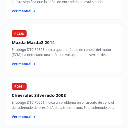
1. Esto significa que la señal de encendido no está siendo
transmitida correctamente des…
Ver manual →
P0328
Mazda Mazda2 2014
El código DTC P0328 indica que el módulo de control del motor
(ECM) ha detectado una señal de voltaje alta del sensor de
detonación. Este sensor es crucia…
Ver manual →
P0961
Chevrolet Silverado 2008
El código DTC P0961 indica un problema en el circuito de control
del solenoide de presión A de la transmisión. Este solenoide es
responsable de regular la…
Ver manual →