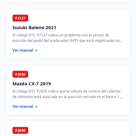
P2127
Suzuki Baleno 2021
El código DTC P2127 indica un problema con el sensor de
posición del pedal del acelerador (APP) que está registrando un
voltaje más bajo de lo esperado. E…
Ver manual →
P2006
Mazda CX-7 2019
El código DTC P2006 indica que la válvula de control del colector
de admisión está atascada en la posición cerrada en el banco 1.
Esto puede afectar el fl…
Ver manual →
P2099