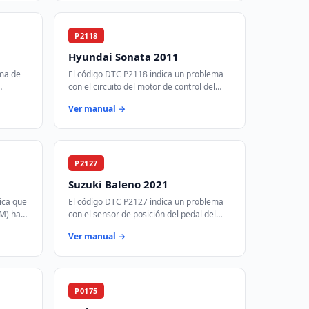
P2118
Hyundai Sonata 2011
ema de
El código DTC P2118 indica un problema
con el circuito del motor de control del
acelerador. Este código se activa cuando
Ver manual →
el módulo de control del tren mot…
P2127
Suzuki Baleno 2021
ica que
El código DTC P2127 indica un problema
CM) ha
con el sensor de posición del pedal del
lo de
acelerador (APP) que está registrando un
Ver manual →
…
voltaje más bajo de lo esperado. E…
P0175