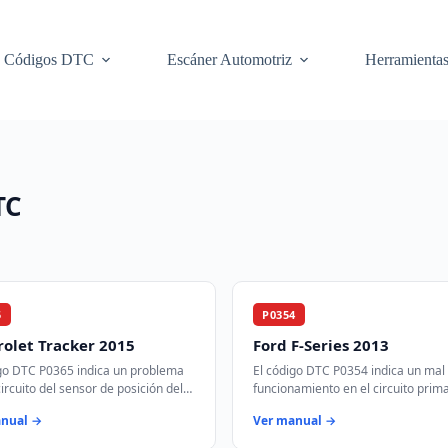
Códigos DTC
Escáner Automotriz
Herramienta
TC
5
P0354
olet Tracker 2015
Ford F-Series 2013
igo DTC P0365 indica un problema
El código DTC P0354 indica un mal
circuito del sensor de posición del
funcionamiento en el circuito prima
e levas 'B'. Este sensor es crucial
secundario de la bobina de encendi
anual →
Ver manual →
ncronizar el tiempo de…
Este código se activa cuando el m