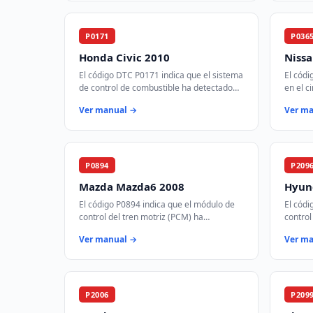
P0171
P036
Honda Civic 2010
Niss
El código DTC P0171 indica que el sistema
El cód
de control de combustible ha detectado
en el c
que la mezcla de aire y combustible es
árbol d
Ver manual →
Ver m
demasiado pobre en el Banco 1. Est…
crucial
P0894
P209
Mazda Mazda6 2008
Hyund
El código P0894 indica que el módulo de
El códi
control del tren motriz (PCM) ha
control
detectado un deslizamiento en uno o más
cataliz
Ver manual →
Ver m
componentes de la transmisión. Esto
funcio
puede…
signifi
P2006
P209