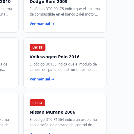
 2010
Dodge Ram 2009
sistema
El código DTC P0175 indica que el sistema
 una
de combustible en el banco 2 del motor
iado
está operando con una mezcla demasiado
Ver manual →
i…
rica. Esto significa que hay demas…
U0155
Volkswagen Polo 2016
la de
El código U0155 indica que el módulo de
de
control del panel de instrumentos no está
ión
recibiendo o enviando datos a través del
Ver manual →
…
bus de comunicación CAN. Esto p…
P1564
Nissan Murano 2006
oblema
El código DTC P1564 indica un problema
ide de
con la señal de entrada del control de
velocidad de crucero. Esto puede deberse