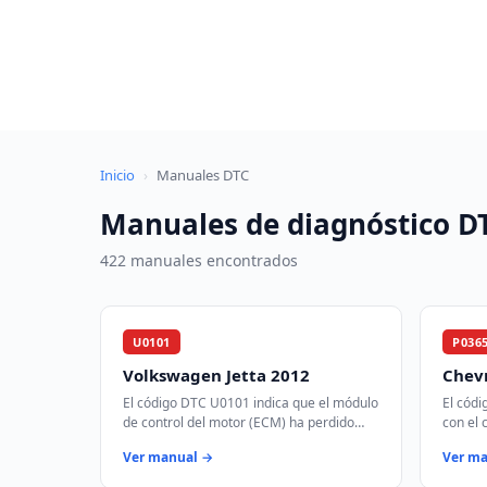
Saltar
al
contenido
Inicio
›
Manuales DTC
Manuales de diagnóstico D
422 manuales encontrados
U0101
P036
Volkswagen Jetta 2012
Chevr
El código DTC U0101 indica que el módulo
El cód
de control del motor (ECM) ha perdido
con el 
comunicación con el módulo de control de
árbol d
Ver manual →
Ver m
transmisión (TCM) a través de la r…
para si