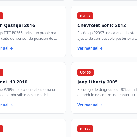
5
P2097
an Qashqai 2016
Chevrolet Sonic 2012
igo DTC P0365 indica un problema
El código P2097 indica que el sist
ircuito del sensor de posición del
ajuste de combustible posterior al
e levas B, banco 1. Este sensor es
catalizador en el banco 1 está
anual →
Ver manual →
 para el control del tie…
funcionando demasiado rico. Esto
significa que …
6
U0155
ai i10 2010
Jeep Liberty 2005
go P2096 indica que el sistema de
El código de diagnóstico U0155 ind
 de combustible después del
el módulo de control del motor (E
ador en el banco 1 está
perdido comunicación con el módu
anual →
Ver manual →
nando demasiado pobre. Esto
control de instrumentos (ICM) a tr
ca que…
9
P0172