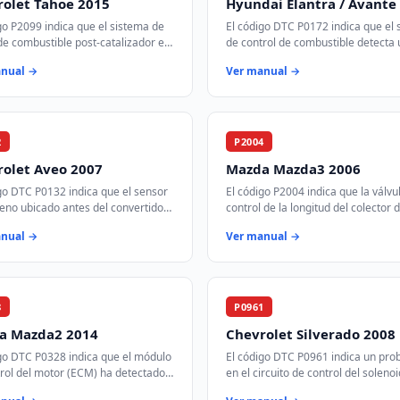
olet Tahoe 2015
Hyundai Elantra / Avante
go P2099 indica que el sistema de
El código DTC P0172 indica que el 
de combustible post-catalizador en
de control de combustible detecta
o 2 está funcionando con una
mezcla de aire-combustible demas
anual →
Ver manual →
demasiado rica. Esto signifi…
rica en el banco 1 del motor. Esto s
2
P2004
rolet Aveo 2007
Mazda Mazda3 2006
go DTC P0132 indica que el sensor
El código P2004 indica que la válvu
eno ubicado antes del convertidor
control de la longitud del colector 
ico en el banco 1 está registrando
admisión está atascada en la posic
anual →
Ver manual →
aje más alto de lo espe…
abierta. Esto afecta la eficiencia d
8
P0961
a Mazda2 2014
Chevrolet Silverado 2008
go DTC P0328 indica que el módulo
El código DTC P0961 indica un pr
rol del motor (ECM) ha detectado
en el circuito de control del soleno
al de voltaje alta del sensor de
presión A de la transmisión. Este