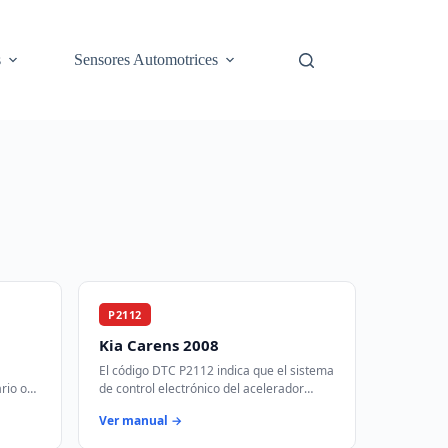
s
Sensores Automotrices
P2112
Kia Carens 2008
El código DTC P2112 indica que el sistema
rio o
de control electrónico del acelerador
do 'D'.
(ETC) ha detectado que la válvula del
Ver manual →
ódul…
acelerador está atascada en la posic…