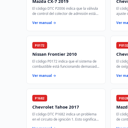
Mazda CX-7 2019
Chevr
El código DTC P2006 indica que la válvula
El códi
de control del colector de admisión está
ajuste 
atascada en la posición cerrada en el
el banc
Ver manual →
Ver m
banco 1. Esto puede afectar el fl…
mezcla 
P0172
P013
Nissan Frontier 2010
Chev
El código P0172 indica que el sistema de
El códi
combustible está funcionando demasiado
de oxíg
rico en el banco 1. Esto significa que hay
catalít
Ver manual →
Ver m
más combustible del necesario e…
un volt
P1682
P032
Chevrolet Tahoe 2017
Mazd
El código DTC P1682 indica un problema
El códi
en el circuito de ignición 1. Esto significa
de cont
que la señal de encendido no está siendo
una señ