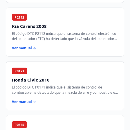
P2112
Kia Carens 2008
El código DTC P2112 indica que el sistema de control electrónico
del acelerador (ETC) ha detectado que la válvula del acelerador
está atascada en la posic…
Ver manual →
P0171
Honda Civic 2010
El código DTC P0171 indica que el sistema de control de
combustible ha detectado que la mezcla de aire y combustible es
demasiado pobre en el Banco 1. Est…
Ver manual →
P0365