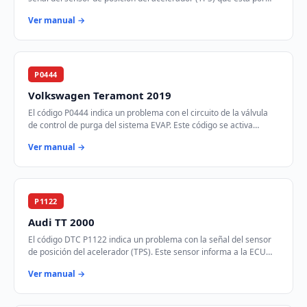
encima del rango especificado.…
Ver manual →
P0444
Volkswagen Teramont 2019
El código P0444 indica un problema con el circuito de la válvula
de control de purga del sistema EVAP. Este código se activa
cuando el módulo de control d…
Ver manual →
P1122
Audi TT 2000
El código DTC P1122 indica un problema con la señal del sensor
de posición del acelerador (TPS). Este sensor informa a la ECU
sobre la posición del pedal …
Ver manual →