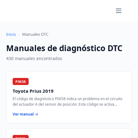
Saltar
al
contenido
Inicio
›
Manuales DTC
Manuales de diagnóstico DTC
430 manuales encontrados
P0658
Toyota Prius 2019
El código de diagnóstico P0658 indica un problema en el circuito
del actuador A del sensor de posición. Este código se activa
cuando el módulo de control …
Ver manual →