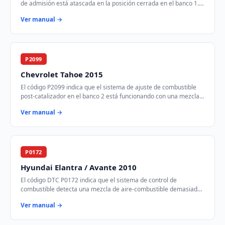
de admisión está atascada en la posición cerrada en el banco 1.
Esto puede afectar el fl…
Ver manual →
P2099
Chevrolet Tahoe 2015
El código P2099 indica que el sistema de ajuste de combustible
post-catalizador en el banco 2 está funcionando con una mezcla
demasiado rica. Esto signifi…
Ver manual →
P0172
Hyundai Elantra / Avante 2010
El código DTC P0172 indica que el sistema de control de
combustible detecta una mezcla de aire-combustible demasiado
rica en el banco 1 del motor. Esto si…
Ver manual →