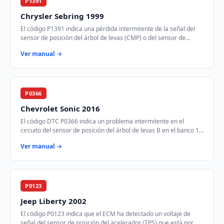
P1391
Chrysler Sebring 1999
El código P1391 indica una pérdida intermitente de la señal del
sensor de posición del árbol de levas (CMP) o del sensor de
posición del cigüeñal (CKP). E…
Ver manual →
P0366
Chevrolet Sonic 2016
El código DTC P0366 indica un problema intermitente en el
circuito del sensor de posición del árbol de levas B en el banco 1.
Este sensor es crucial para …
Ver manual →
P0123
Jeep Liberty 2002
El código P0123 indica que el ECM ha detectado un voltaje de
señal del sensor de posición del acelerador (TPS) que está por