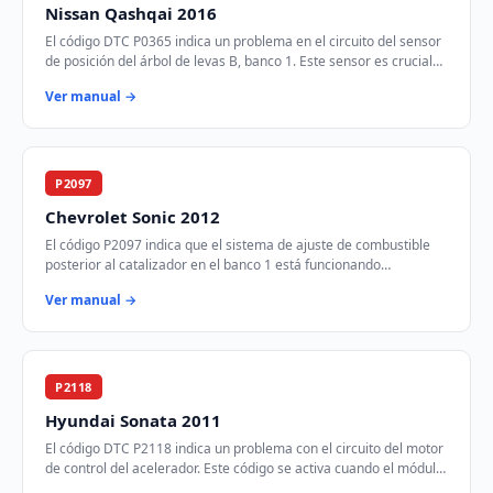
Nissan Qashqai 2016
El código DTC P0365 indica un problema en el circuito del sensor
de posición del árbol de levas B, banco 1. Este sensor es crucial
para el control del tie…
Ver manual →
P2097
Chevrolet Sonic 2012
El código P2097 indica que el sistema de ajuste de combustible
posterior al catalizador en el banco 1 está funcionando
demasiado rico. Esto significa que …
Ver manual →
P2118
Hyundai Sonata 2011
El código DTC P2118 indica un problema con el circuito del motor
de control del acelerador. Este código se activa cuando el módulo
de control del tren mot…