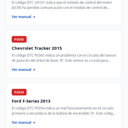
El código DTC U0101 indica que el módulo de control del motor
(ECM) ha perdido comunicación con el módulo de control de
transmisión (TCM) a través de la r…
Ver manual →
P0365
Chevrolet Tracker 2015
El código DTC P0365 indica un problema con el circuito del sensor
de posición del árbol de levas 'B'. Este sensor es crucial para
sincronizar el tiempo de…
Ver manual →
P0354
Ford F-Series 2013
El código DTC P0354 indica un mal funcionamiento en el circuito
primario o secundario de la bobina de encendido 'D'. Este código
se activa cuando el módul…
Ver manual →