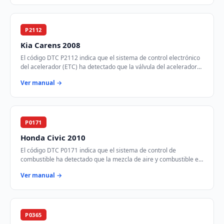
P2112
Kia Carens 2008
El código DTC P2112 indica que el sistema de control electrónico
del acelerador (ETC) ha detectado que la válvula del acelerador
está atascada en la posic…
Ver manual →
P0171
Honda Civic 2010
El código DTC P0171 indica que el sistema de control de
combustible ha detectado que la mezcla de aire y combustible es
demasiado pobre en el Banco 1. Est…
Ver manual →
P0365