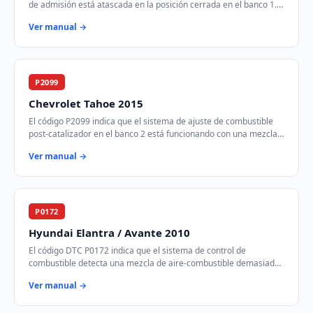
de admisión está atascada en la posición cerrada en el banco 1.
Esto puede afectar el fl…
Ver manual →
P2099
Chevrolet Tahoe 2015
El código P2099 indica que el sistema de ajuste de combustible
post-catalizador en el banco 2 está funcionando con una mezcla
demasiado rica. Esto signifi…
Ver manual →
P0172
Hyundai Elantra / Avante 2010
El código DTC P0172 indica que el sistema de control de
combustible detecta una mezcla de aire-combustible demasiado
rica en el banco 1 del motor. Esto si…
Ver manual →