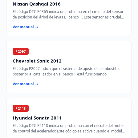
Nissan Qashqai 2016
El código DTC P0365 indica un problema en el circuito del sensor
de posición del árbol de levas B, banco 1. Este sensor es crucial
para el control del tie…
Ver manual →
P2097
Chevrolet Sonic 2012
El código P2097 indica que el sistema de ajuste de combustible
posterior al catalizador en el banco 1 está funcionando
demasiado rico. Esto significa que …
Ver manual →
P2118
Hyundai Sonata 2011
El código DTC P2118 indica un problema con el circuito del motor
de control del acelerador. Este código se activa cuando el módulo
de control del tren mot…