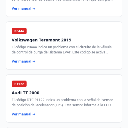
encima del rango especificado.…
Ver manual →
P0444
Volkswagen Teramont 2019
El código P0444 indica un problema con el circuito de la válvula
de control de purga del sistema EVAP. Este código se activa
cuando el módulo de control d…
Ver manual →
P1122
Audi TT 2000
El código DTC P1122 indica un problema con la señal del sensor
de posición del acelerador (TPS). Este sensor informa a la ECU
sobre la posición del pedal …
Ver manual →