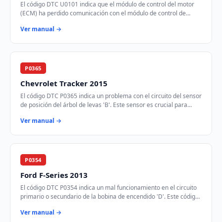
El código DTC U0101 indica que el módulo de control del motor
(ECM) ha perdido comunicación con el módulo de control de
transmisión (TCM) a través de la r…
Ver manual →
P0365
Chevrolet Tracker 2015
El código DTC P0365 indica un problema con el circuito del sensor
de posición del árbol de levas 'B'. Este sensor es crucial para
sincronizar el tiempo de…
Ver manual →
P0354
Ford F-Series 2013
El código DTC P0354 indica un mal funcionamiento en el circuito
primario o secundario de la bobina de encendido 'D'. Este código
se activa cuando el módul…
Ver manual →