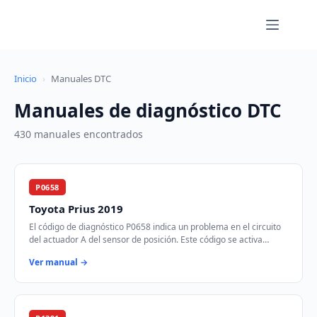
Saltar
al
contenido
Inicio
›
Manuales DTC
Manuales de diagnóstico DTC
430 manuales encontrados
P0658
Toyota Prius 2019
El código de diagnóstico P0658 indica un problema en el circuito
del actuador A del sensor de posición. Este código se activa
cuando el módulo de control …
Ver manual →