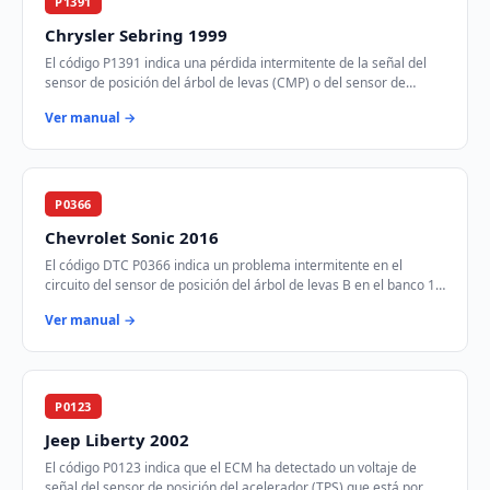
P1391
Chrysler Sebring 1999
El código P1391 indica una pérdida intermitente de la señal del
sensor de posición del árbol de levas (CMP) o del sensor de
posición del cigüeñal (CKP). E…
Ver manual →
P0366
Chevrolet Sonic 2016
El código DTC P0366 indica un problema intermitente en el
circuito del sensor de posición del árbol de levas B en el banco 1.
Este sensor es crucial para …
Ver manual →
P0123
Jeep Liberty 2002
El código P0123 indica que el ECM ha detectado un voltaje de
señal del sensor de posición del acelerador (TPS) que está por