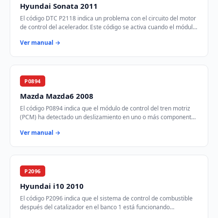
Hyundai Sonata 2011
El código DTC P2118 indica un problema con el circuito del motor
de control del acelerador. Este código se activa cuando el módulo
de control del tren mot…
Ver manual →
P0894
Mazda Mazda6 2008
El código P0894 indica que el módulo de control del tren motriz
(PCM) ha detectado un deslizamiento en uno o más componentes
de la transmisión. Esto puede…
Ver manual →
P2096
Hyundai i10 2010
El código P2096 indica que el sistema de control de combustible
después del catalizador en el banco 1 está funcionando
demasiado pobre. Esto significa que…