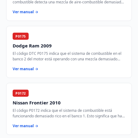
combustible detecta una mezcla de aire-combustible demasiado
rica en el banco 1 del motor. Esto si…
Ver manual →
P0175
Dodge Ram 2009
El código DTC P0175 indica que el sistema de combustible en el
banco 2 del motor está operando con una mezcla demasiado
rica. Esto significa que hay demas…
Ver manual →
P0172
Nissan Frontier 2010
El código P0172 indica que el sistema de combustible está
funcionando demasiado rico en el banco 1. Esto significa que hay
más combustible del necesario e…
Ver manual →