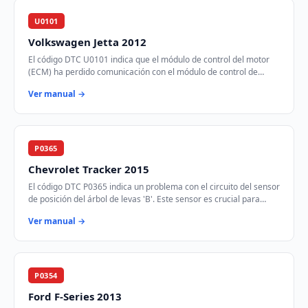
U0101
Volkswagen Jetta 2012
El código DTC U0101 indica que el módulo de control del motor
(ECM) ha perdido comunicación con el módulo de control de
transmisión (TCM) a través de la r…
Ver manual →
P0365
Chevrolet Tracker 2015
El código DTC P0365 indica un problema con el circuito del sensor
de posición del árbol de levas 'B'. Este sensor es crucial para
sincronizar el tiempo de…
Ver manual →
P0354
Ford F-Series 2013