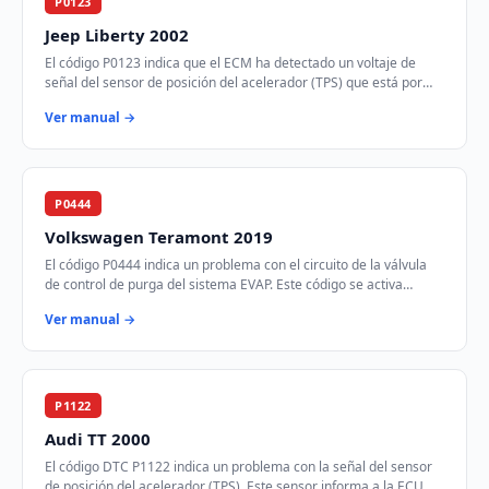
P0123
Jeep Liberty 2002
El código P0123 indica que el ECM ha detectado un voltaje de
señal del sensor de posición del acelerador (TPS) que está por
encima del rango especificado.…
Ver manual →
P0444
Volkswagen Teramont 2019
El código P0444 indica un problema con el circuito de la válvula
de control de purga del sistema EVAP. Este código se activa
cuando el módulo de control d…
Ver manual →
P1122
Audi TT 2000
El código DTC P1122 indica un problema con la señal del sensor
de posición del acelerador (TPS). Este sensor informa a la ECU