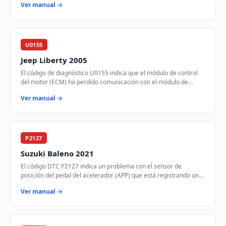
Ver manual →
U0155
Jeep Liberty 2005
El código de diagnóstico U0155 indica que el módulo de control
del motor (ECM) ha perdido comunicación con el módulo de
control de instrumentos (ICM) a tr…
Ver manual →
P2127
Suzuki Baleno 2021
El código DTC P2127 indica un problema con el sensor de
posición del pedal del acelerador (APP) que está registrando un
voltaje más bajo de lo esperado. E…
Ver manual →