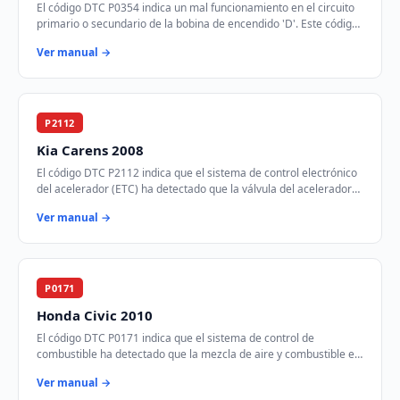
El código DTC P0354 indica un mal funcionamiento en el circuito
primario o secundario de la bobina de encendido 'D'. Este código
se activa cuando el módul…
Ver manual →
P2112
Kia Carens 2008
El código DTC P2112 indica que el sistema de control electrónico
del acelerador (ETC) ha detectado que la válvula del acelerador
está atascada en la posic…
Ver manual →
P0171
Honda Civic 2010
El código DTC P0171 indica que el sistema de control de
combustible ha detectado que la mezcla de aire y combustible es
demasiado pobre en el Banco 1. Est…
Ver manual →