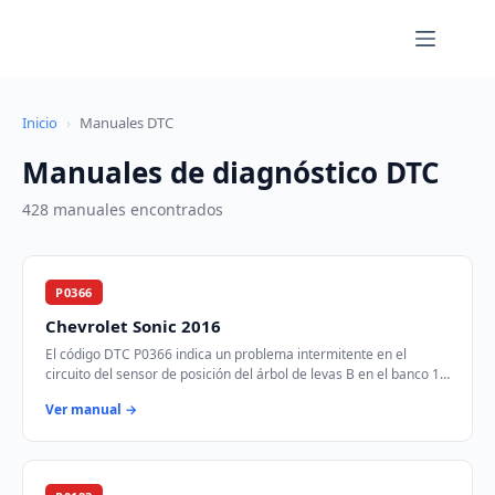
Saltar
al
contenido
Inicio
›
Manuales DTC
Manuales de diagnóstico DTC
428 manuales encontrados
P0366
Chevrolet Sonic 2016
El código DTC P0366 indica un problema intermitente en el
circuito del sensor de posición del árbol de levas B en el banco 1.
Este sensor es crucial para …
Ver manual →