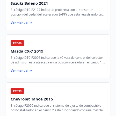
Suzuki Baleno 2021
El código DTC P2127 indica un problema con el sensor de
posición del pedal del acelerador (APP) que está registrando un
voltaje más bajo de lo esperado. E…
Ver manual →
P2006
Mazda CX-7 2019
El código DTC P2006 indica que la válvula de control del colector
de admisión está atascada en la posición cerrada en el banco 1.
Esto puede afectar el fl…
Ver manual →
P2099
Chevrolet Tahoe 2015
El código P2099 indica que el sistema de ajuste de combustible
post-catalizador en el banco 2 está funcionando con una mezcla
demasiado rica. Esto signifi…