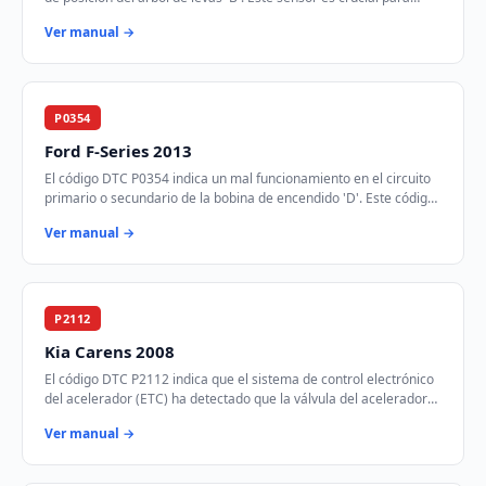
sincronizar el tiempo de…
Ver manual →
P0354
Ford F-Series 2013
El código DTC P0354 indica un mal funcionamiento en el circuito
primario o secundario de la bobina de encendido 'D'. Este código
se activa cuando el módul…
Ver manual →
P2112
Kia Carens 2008
El código DTC P2112 indica que el sistema de control electrónico
del acelerador (ETC) ha detectado que la válvula del acelerador
está atascada en la posic…
Ver manual →