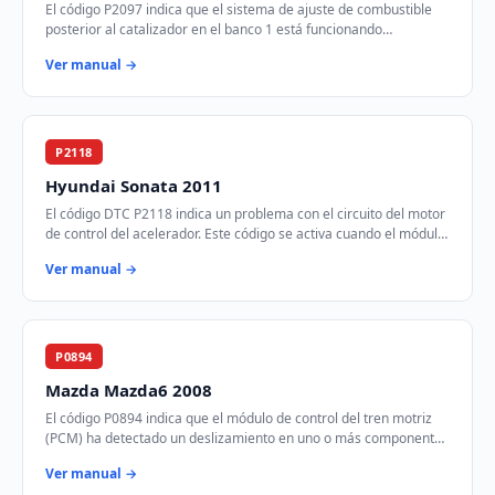
El código P2097 indica que el sistema de ajuste de combustible
posterior al catalizador en el banco 1 está funcionando
demasiado rico. Esto significa que …
Ver manual →
P2118
Hyundai Sonata 2011
El código DTC P2118 indica un problema con el circuito del motor
de control del acelerador. Este código se activa cuando el módulo
de control del tren mot…
Ver manual →
P0894
Mazda Mazda6 2008
El código P0894 indica que el módulo de control del tren motriz
(PCM) ha detectado un deslizamiento en uno o más componentes
de la transmisión. Esto puede…
Ver manual →