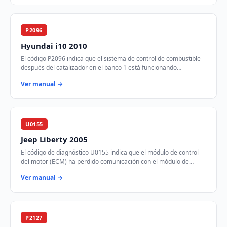
P2096
Hyundai i10 2010
El código P2096 indica que el sistema de control de combustible
después del catalizador en el banco 1 está funcionando
demasiado pobre. Esto significa que…
Ver manual →
U0155
Jeep Liberty 2005
El código de diagnóstico U0155 indica que el módulo de control
del motor (ECM) ha perdido comunicación con el módulo de
control de instrumentos (ICM) a tr…
Ver manual →
P2127