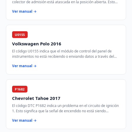
colector de admisión está atascada en la posición abierta. Esto
afecta la eficiencia d…
Ver manual →
U0155
Volkswagen Polo 2016
El código U0155 indica que el módulo de control del panel de
instrumentos no está recibiendo o enviando datos a través del
bus de comunicación CAN. Esto p…
Ver manual →
P1682
Chevrolet Tahoe 2017
El código DTC P1682 indica un problema en el circuito de ignición
1. Esto significa que la señal de encendido no está siendo
transmitida correctamente des…
Ver manual →