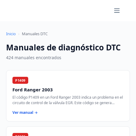
Saltar
al
contenido
Inicio
›
Manuales DTC
Manuales de diagnóstico DTC
424 manuales encontrados
P1409
Ford Ranger 2003
El código P1409 en un Ford Ranger 2003 indica un problema en el
circuito de control de la válvula EGR. Este código se genera
cuando el módulo de control d…
Ver manual →