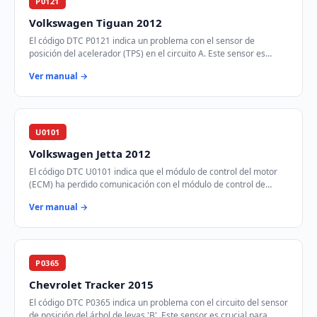
P0121
Volkswagen Tiguan 2012
El código DTC P0121 indica un problema con el sensor de
posición del acelerador (TPS) en el circuito A. Este sensor es
crucial para determinar la posición…
Ver manual →
U0101
Volkswagen Jetta 2012
El código DTC U0101 indica que el módulo de control del motor
(ECM) ha perdido comunicación con el módulo de control de
transmisión (TCM) a través de la r…
Ver manual →
P0365
Chevrolet Tracker 2015
El código DTC P0365 indica un problema con el circuito del sensor
de posición del árbol de levas 'B'. Este sensor es crucial para