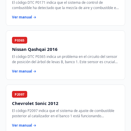
El código DTC P0171 indica que el sistema de control de
combustible ha detectado que la mezcla de aire y combustible es
demasiado pobre en el Banco 1. Est…
Ver manual →
P0365
Nissan Qashqai 2016
El código DTC P0365 indica un problema en el circuito del sensor
de posición del árbol de levas B, banco 1. Este sensor es crucial
para el control del tie…
Ver manual →
P2097
Chevrolet Sonic 2012
El código P2097 indica que el sistema de ajuste de combustible
posterior al catalizador en el banco 1 está funcionando
demasiado rico. Esto significa que …
Ver manual →