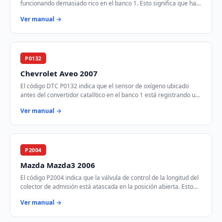
funcionando demasiado rico en el banco 1. Esto significa que hay
más combustible del necesario e…
Ver manual →
P0132
Chevrolet Aveo 2007
El código DTC P0132 indica que el sensor de oxígeno ubicado
antes del convertidor catalítico en el banco 1 está registrando un
voltaje más alto de lo espe…
Ver manual →
P2004
Mazda Mazda3 2006
El código P2004 indica que la válvula de control de la longitud del
colector de admisión está atascada en la posición abierta. Esto
afecta la eficiencia d…
Ver manual →