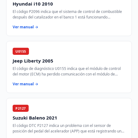
Hyundai i10 2010
El código P2096 indica que el sistema de control de combustible
después del catalizador en el banco 1 está funcionando
demasiado pobre. Esto significa que…
Ver manual →
U0155
Jeep Liberty 2005
El código de diagnóstico U0155 indica que el módulo de control
del motor (ECM) ha perdido comunicación con el módulo de
control de instrumentos (ICM) a tr…
Ver manual →
P2127
Suzuki Baleno 2021
El código DTC P2127 indica un problema con el sensor de
posición del pedal del acelerador (APP) que está registrando un
voltaje más bajo de lo esperado. E…