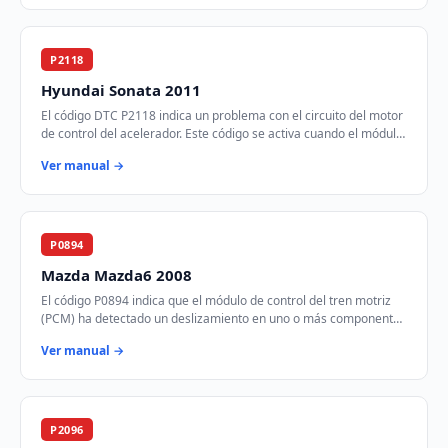
P2118
Hyundai Sonata 2011
El código DTC P2118 indica un problema con el circuito del motor
de control del acelerador. Este código se activa cuando el módulo
de control del tren mot…
Ver manual →
P0894
Mazda Mazda6 2008
El código P0894 indica que el módulo de control del tren motriz
(PCM) ha detectado un deslizamiento en uno o más componentes
de la transmisión. Esto puede…
Ver manual →
P2096