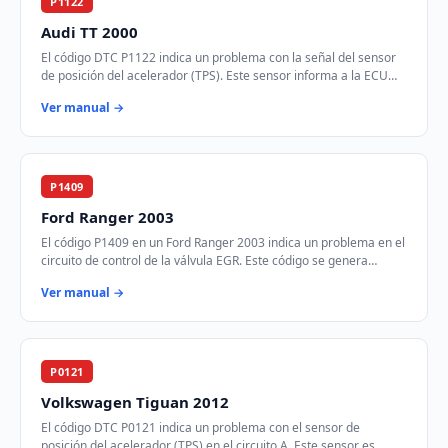
P1122
Audi TT 2000
El código DTC P1122 indica un problema con la señal del sensor
de posición del acelerador (TPS). Este sensor informa a la ECU
sobre la posición del pedal …
Ver manual →
P1409
Ford Ranger 2003
El código P1409 en un Ford Ranger 2003 indica un problema en el
circuito de control de la válvula EGR. Este código se genera
cuando el módulo de control d…
Ver manual →
P0121
Volkswagen Tiguan 2012
El código DTC P0121 indica un problema con el sensor de
posición del acelerador (TPS) en el circuito A. Este sensor es