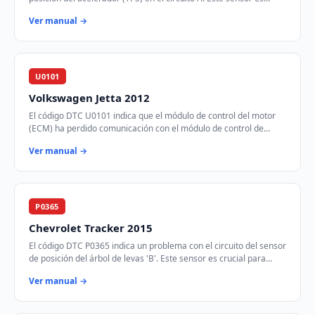
crucial para determinar la posición…
Ver manual →
U0101
Volkswagen Jetta 2012
El código DTC U0101 indica que el módulo de control del motor
(ECM) ha perdido comunicación con el módulo de control de
transmisión (TCM) a través de la r…
Ver manual →
P0365
Chevrolet Tracker 2015
El código DTC P0365 indica un problema con el circuito del sensor
de posición del árbol de levas 'B'. Este sensor es crucial para
sincronizar el tiempo de…
Ver manual →