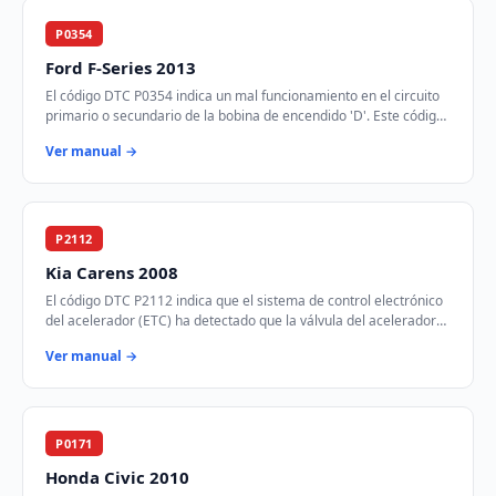
P0354
Ford F-Series 2013
El código DTC P0354 indica un mal funcionamiento en el circuito
primario o secundario de la bobina de encendido 'D'. Este código
se activa cuando el módul…
Ver manual →
P2112
Kia Carens 2008
El código DTC P2112 indica que el sistema de control electrónico
del acelerador (ETC) ha detectado que la válvula del acelerador
está atascada en la posic…
Ver manual →
P0171
Honda Civic 2010