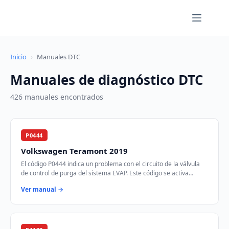
Saltar
al
contenido
Inicio
›
Manuales DTC
Manuales de diagnóstico DTC
426 manuales encontrados
P0444
Volkswagen Teramont 2019
El código P0444 indica un problema con el circuito de la válvula
de control de purga del sistema EVAP. Este código se activa
cuando el módulo de control d…
Ver manual →