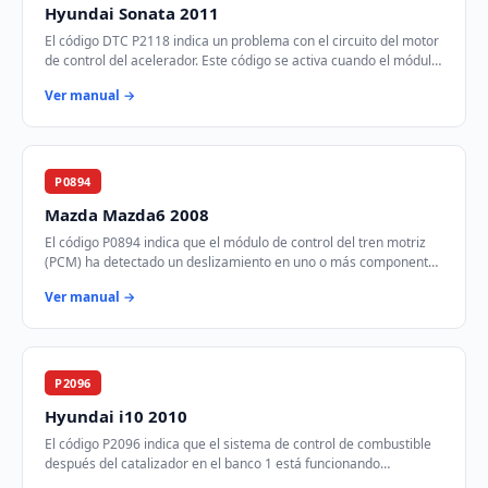
Hyundai Sonata 2011
El código DTC P2118 indica un problema con el circuito del motor
de control del acelerador. Este código se activa cuando el módulo
de control del tren mot…
Ver manual →
P0894
Mazda Mazda6 2008
El código P0894 indica que el módulo de control del tren motriz
(PCM) ha detectado un deslizamiento en uno o más componentes
de la transmisión. Esto puede…
Ver manual →
P2096
Hyundai i10 2010
El código P2096 indica que el sistema de control de combustible
después del catalizador en el banco 1 está funcionando
demasiado pobre. Esto significa que…