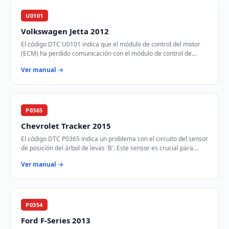
U0101
Volkswagen Jetta 2012
El código DTC U0101 indica que el módulo de control del motor
(ECM) ha perdido comunicación con el módulo de control de
transmisión (TCM) a través de la r…
Ver manual →
P0365
Chevrolet Tracker 2015
El código DTC P0365 indica un problema con el circuito del sensor
de posición del árbol de levas 'B'. Este sensor es crucial para
sincronizar el tiempo de…
Ver manual →
P0354
Ford F-Series 2013