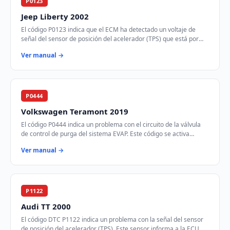
P0123
Jeep Liberty 2002
El código P0123 indica que el ECM ha detectado un voltaje de
señal del sensor de posición del acelerador (TPS) que está por
encima del rango especificado.…
Ver manual →
P0444
Volkswagen Teramont 2019
El código P0444 indica un problema con el circuito de la válvula
de control de purga del sistema EVAP. Este código se activa
cuando el módulo de control d…
Ver manual →
P1122
Audi TT 2000
El código DTC P1122 indica un problema con la señal del sensor
de posición del acelerador (TPS). Este sensor informa a la ECU