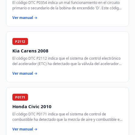
El código DTC P0354 indica un mal funcionamiento en el circuito
primario o secundario de la bobina de encendido 'D'. Este código
se activa cuando el módul…
Ver manual →
P2112
Kia Carens 2008
El código DTC P2112 indica que el sistema de control electrónico
del acelerador (ETC) ha detectado que la válvula del acelerador
está atascada en la posic…
Ver manual →
P0171
Honda Civic 2010
El código DTC P0171 indica que el sistema de control de
combustible ha detectado que la mezcla de aire y combustible es
demasiado pobre en el Banco 1. Est…
Ver manual →