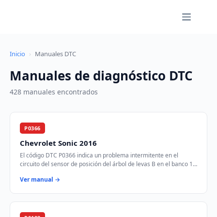
Saltar
al
contenido
Inicio
›
Manuales DTC
Manuales de diagnóstico DTC
428 manuales encontrados
P0366
Chevrolet Sonic 2016
El código DTC P0366 indica un problema intermitente en el
circuito del sensor de posición del árbol de levas B en el banco 1.
Este sensor es crucial para …
Ver manual →