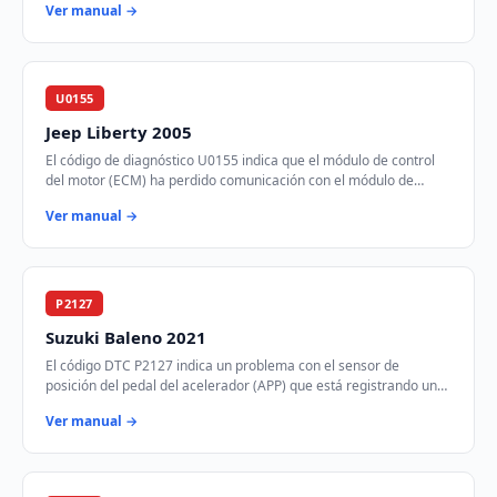
Ver manual →
U0155
Jeep Liberty 2005
El código de diagnóstico U0155 indica que el módulo de control
del motor (ECM) ha perdido comunicación con el módulo de
control de instrumentos (ICM) a tr…
Ver manual →
P2127
Suzuki Baleno 2021
El código DTC P2127 indica un problema con el sensor de
posición del pedal del acelerador (APP) que está registrando un
voltaje más bajo de lo esperado. E…
Ver manual →