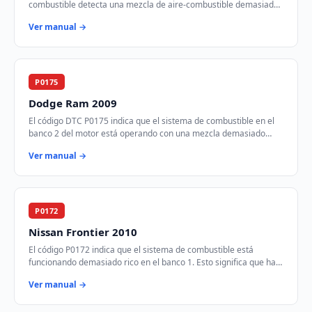
combustible detecta una mezcla de aire-combustible demasiado
rica en el banco 1 del motor. Esto si…
Ver manual →
P0175
Dodge Ram 2009
El código DTC P0175 indica que el sistema de combustible en el
banco 2 del motor está operando con una mezcla demasiado
rica. Esto significa que hay demas…
Ver manual →
P0172
Nissan Frontier 2010
El código P0172 indica que el sistema de combustible está
funcionando demasiado rico en el banco 1. Esto significa que hay
más combustible del necesario e…
Ver manual →