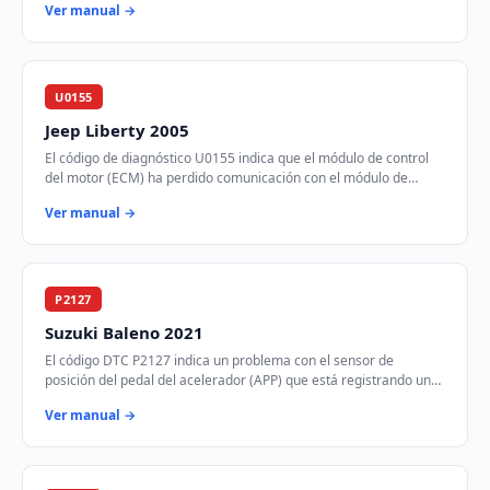
Ver manual →
U0155
Jeep Liberty 2005
El código de diagnóstico U0155 indica que el módulo de control
del motor (ECM) ha perdido comunicación con el módulo de
control de instrumentos (ICM) a tr…
Ver manual →
P2127
Suzuki Baleno 2021
El código DTC P2127 indica un problema con el sensor de
posición del pedal del acelerador (APP) que está registrando un
voltaje más bajo de lo esperado. E…
Ver manual →