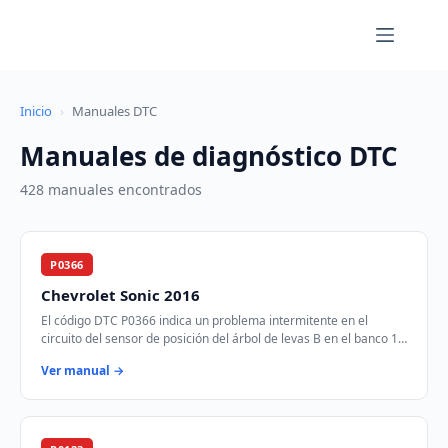
Saltar
al
contenido
Inicio
›
Manuales DTC
Manuales de diagnóstico DTC
428 manuales encontrados
P0366
Chevrolet Sonic 2016
El código DTC P0366 indica un problema intermitente en el
circuito del sensor de posición del árbol de levas B en el banco 1.
Este sensor es crucial para …
Ver manual →