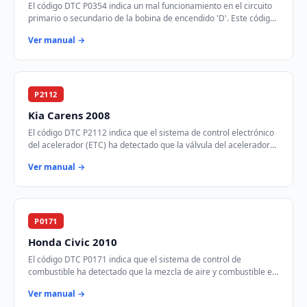
El código DTC P0354 indica un mal funcionamiento en el circuito
primario o secundario de la bobina de encendido 'D'. Este código
se activa cuando el módul…
Ver manual →
P2112
Kia Carens 2008
El código DTC P2112 indica que el sistema de control electrónico
del acelerador (ETC) ha detectado que la válvula del acelerador
está atascada en la posic…
Ver manual →
P0171
Honda Civic 2010
El código DTC P0171 indica que el sistema de control de
combustible ha detectado que la mezcla de aire y combustible es
demasiado pobre en el Banco 1. Est…
Ver manual →