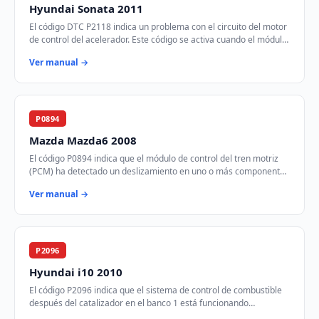
Hyundai Sonata 2011
El código DTC P2118 indica un problema con el circuito del motor
de control del acelerador. Este código se activa cuando el módulo
de control del tren mot…
Ver manual →
P0894
Mazda Mazda6 2008
El código P0894 indica que el módulo de control del tren motriz
(PCM) ha detectado un deslizamiento en uno o más componentes
de la transmisión. Esto puede…
Ver manual →
P2096
Hyundai i10 2010
El código P2096 indica que el sistema de control de combustible
después del catalizador en el banco 1 está funcionando
demasiado pobre. Esto significa que…