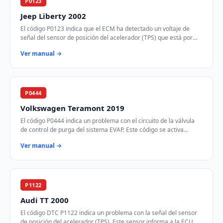
P0123
Jeep Liberty 2002
El código P0123 indica que el ECM ha detectado un voltaje de
señal del sensor de posición del acelerador (TPS) que está por
encima del rango especificado.…
Ver manual →
P0444
Volkswagen Teramont 2019
El código P0444 indica un problema con el circuito de la válvula
de control de purga del sistema EVAP. Este código se activa
cuando el módulo de control d…
Ver manual →
P1122
Audi TT 2000
El código DTC P1122 indica un problema con la señal del sensor
de posición del acelerador (TPS). Este sensor informa a la ECU