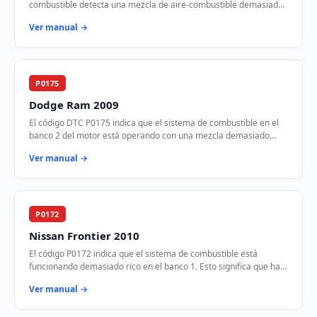
combustible detecta una mezcla de aire-combustible demasiado
rica en el banco 1 del motor. Esto si…
Ver manual →
P0175
Dodge Ram 2009
El código DTC P0175 indica que el sistema de combustible en el
banco 2 del motor está operando con una mezcla demasiado
rica. Esto significa que hay demas…
Ver manual →
P0172
Nissan Frontier 2010
El código P0172 indica que el sistema de combustible está
funcionando demasiado rico en el banco 1. Esto significa que hay
más combustible del necesario e…
Ver manual →