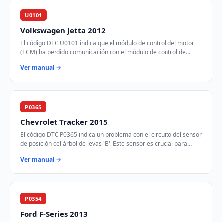
U0101
Volkswagen Jetta 2012
El código DTC U0101 indica que el módulo de control del motor
(ECM) ha perdido comunicación con el módulo de control de
transmisión (TCM) a través de la r…
Ver manual →
P0365
Chevrolet Tracker 2015
El código DTC P0365 indica un problema con el circuito del sensor
de posición del árbol de levas 'B'. Este sensor es crucial para
sincronizar el tiempo de…
Ver manual →
P0354
Ford F-Series 2013