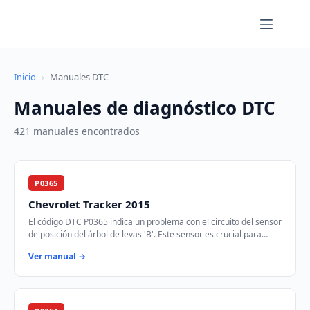
Saltar
al
contenido
Inicio
›
Manuales DTC
Manuales de diagnóstico DTC
421 manuales encontrados
P0365
Chevrolet Tracker 2015
El código DTC P0365 indica un problema con el circuito del sensor
de posición del árbol de levas 'B'. Este sensor es crucial para
sincronizar el tiempo de…
Ver manual →