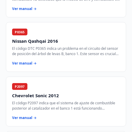
demasiado pobre en el Banco 1. Est…
Ver manual →
P0365
Nissan Qashqai 2016
El código DTC P0365 indica un problema en el circuito del sensor
de posición del árbol de levas B, banco 1. Este sensor es crucial
para el control del tie…
Ver manual →
P2097
Chevrolet Sonic 2012
El código P2097 indica que el sistema de ajuste de combustible
posterior al catalizador en el banco 1 está funcionando
demasiado rico. Esto significa que …
Ver manual →