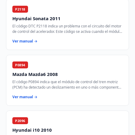
P2118
Hyundai Sonata 2011
El código DTC P2118 indica un problema con el circuito del motor
de control del acelerador. Este código se activa cuando el módulo
de control del tren mot…
Ver manual →
P0894
Mazda Mazda6 2008
El código P0894 indica que el módulo de control del tren motriz
(PCM) ha detectado un deslizamiento en uno o más componentes
de la transmisión. Esto puede…
Ver manual →
P2096
Hyundai i10 2010