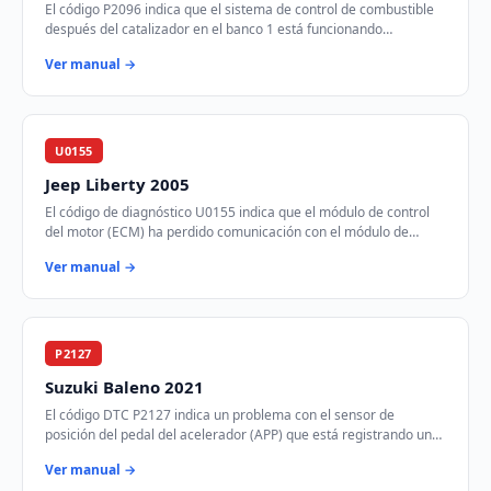
El código P2096 indica que el sistema de control de combustible
después del catalizador en el banco 1 está funcionando
demasiado pobre. Esto significa que…
Ver manual →
U0155
Jeep Liberty 2005
El código de diagnóstico U0155 indica que el módulo de control
del motor (ECM) ha perdido comunicación con el módulo de
control de instrumentos (ICM) a tr…
Ver manual →
P2127
Suzuki Baleno 2021
El código DTC P2127 indica un problema con el sensor de
posición del pedal del acelerador (APP) que está registrando un
voltaje más bajo de lo esperado. E…
Ver manual →