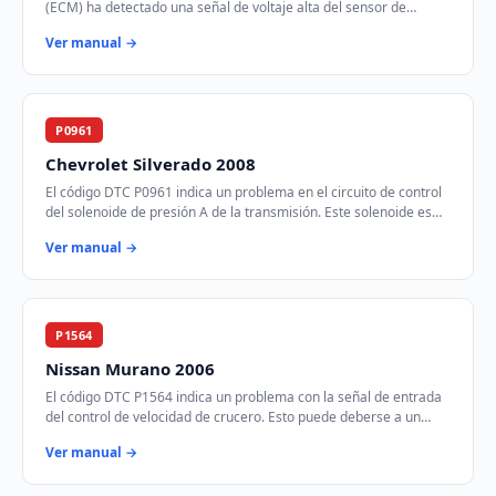
(ECM) ha detectado una señal de voltaje alta del sensor de
detonación. Este sensor es crucia…
Ver manual →
P0961
Chevrolet Silverado 2008
El código DTC P0961 indica un problema en el circuito de control
del solenoide de presión A de la transmisión. Este solenoide es
responsable de regular la…
Ver manual →
P1564
Nissan Murano 2006
El código DTC P1564 indica un problema con la señal de entrada
del control de velocidad de crucero. Esto puede deberse a un
voltaje bajo en el circuito de…
Ver manual →