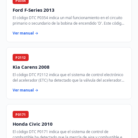
P0354
Ford F-Series 2013
El código DTC P0354 indica un mal funcionamiento en el circuito
primario o secundario de la bobina de encendido 'D'. Este código
se activa cuando el módul…
Ver manual →
P2112
Kia Carens 2008
El código DTC P2112 indica que el sistema de control electrónico
del acelerador (ETC) ha detectado que la válvula del acelerador
está atascada en la posic…
Ver manual →
P0171
Honda Civic 2010
El código DTC P0171 indica que el sistema de control de
combustible ha detectado que la mezcla de aire y combustible es