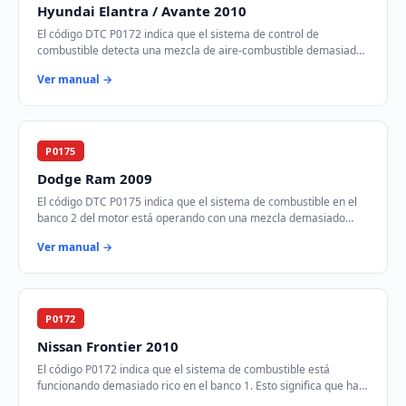
Hyundai Elantra / Avante 2010
El código DTC P0172 indica que el sistema de control de
combustible detecta una mezcla de aire-combustible demasiado
rica en el banco 1 del motor. Esto si…
Ver manual →
P0175
Dodge Ram 2009
El código DTC P0175 indica que el sistema de combustible en el
banco 2 del motor está operando con una mezcla demasiado
rica. Esto significa que hay demas…
Ver manual →
P0172
Nissan Frontier 2010
El código P0172 indica que el sistema de combustible está
funcionando demasiado rico en el banco 1. Esto significa que hay
más combustible del necesario e…