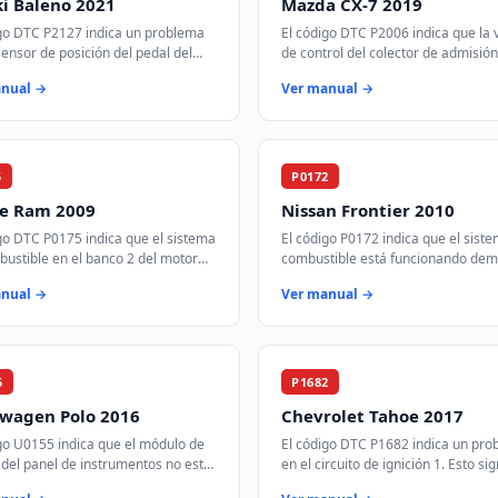
i Baleno 2021
Mazda CX-7 2019
igo DTC P2127 indica un problema
El código DTC P2006 indica que la 
sensor de posición del pedal del
de control del colector de admisión
dor (APP) que está registrando un
atascada en la posición cerrada en
anual →
Ver manual →
 más bajo de lo esperado. E…
banco 1. Esto puede afectar el fl…
5
P0172
e Ram 2009
Nissan Frontier 2010
go DTC P0175 indica que el sistema
El código P0172 indica que el sist
ustible en el banco 2 del motor
combustible está funcionando de
perando con una mezcla demasiado
rico en el banco 1. Esto significa q
anual →
Ver manual →
sto significa que hay demas…
más combustible del necesario e…
5
P1682
swagen Polo 2016
Chevrolet Tahoe 2017
go U0155 indica que el módulo de
El código DTC P1682 indica un pr
 del panel de instrumentos no está
en el circuito de ignición 1. Esto sig
ndo o enviando datos a través del
que la señal de encendido no está 