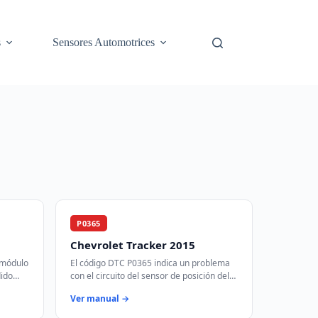
s
Sensores Automotrices
P0365
Chevrolet Tracker 2015
 módulo
El código DTC P0365 indica un problema
dido
con el circuito del sensor de posición del
trol de
árbol de levas 'B'. Este sensor es crucial
Ver manual →
…
para sincronizar el tiempo de…