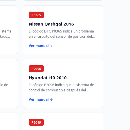
P0365
Nissan Qashqai 2016
sistema
El código DTC P0365 indica un problema
ctado
en el circuito del sensor de posición del
e es
árbol de levas B, banco 1. Este sensor es
Ver manual →
st…
crucial para el control del tie…
P2096
Hyundai i10 2010
lo de
El código P2096 indica que el sistema de
control de combustible después del
o o más
catalizador en el banco 1 está
Ver manual →
to
funcionando demasiado pobre. Esto
significa que…
P2099