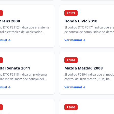
2
P0171
arens 2008
Honda Civic 2010
go DTC P2112 indica que el sistema
El código DTC P0171 indica que el 
rol electrónico del acelerador
de control de combustible ha dete
a detectado que la válvula del
que la mezcla de aire y combustibl
anual →
Ver manual →
dor está atascada en la posic…
demasiado pobre en el Banco 1. E
8
P0894
dai Sonata 2011
Mazda Mazda6 2008
igo DTC P2118 indica un problema
El código P0894 indica que el módu
circuito del motor de control del
control del tren motriz (PCM) ha
dor. Este código se activa cuando
detectado un deslizamiento en un
anual →
Ver manual →
lo de control del tren mot…
componentes de la transmisión. Es
puede…
7
P2006