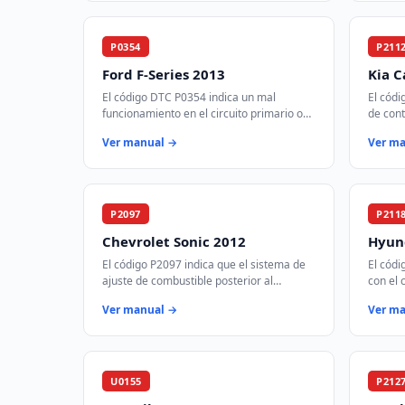
P0354
P211
Ford F-Series 2013
Kia C
El código DTC P0354 indica un mal
El códi
funcionamiento en el circuito primario o
de cont
secundario de la bobina de encendido 'D'.
(ETC) h
Ver manual →
Ver m
Este código se activa cuando el módul…
acelera
P2097
P211
Chevrolet Sonic 2012
Hyun
El código P2097 indica que el sistema de
El cód
ajuste de combustible posterior al
con el 
catalizador en el banco 1 está
acelera
Ver manual →
Ver m
funcionando demasiado rico. Esto
el módu
significa que …
U0155
P212