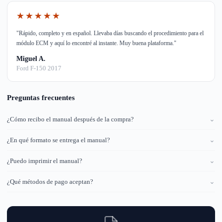
★★★★★
"Rápido, completo y en español. Llevaba días buscando el procedimiento para el
módulo ECM y aquí lo encontré al instante. Muy buena plataforma."
Miguel A.
Ford F-150 2017
Preguntas frecuentes
¿Cómo recibo el manual después de la compra?
⌄
¿En qué formato se entrega el manual?
⌄
¿Puedo imprimir el manual?
⌄
¿Qué métodos de pago aceptan?
⌄