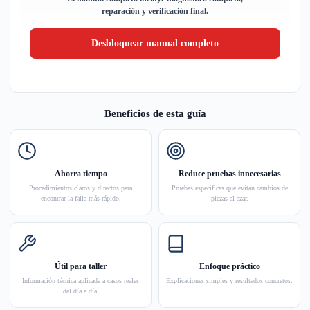
reparación y verificación final.
Desbloquear manual completo
Beneficios de esta guía
Ahorra tiempo
Reduce pruebas innecesarias
Procedimientos claros y directos para
Pruebas específicas que evitan cambios de
encontrar la falla más rápido.
piezas al azar.
Útil para taller
Enfoque práctico
Información técnica aplicada a casos reales
Explicaciones simples y resultados concretos.
del día a día.