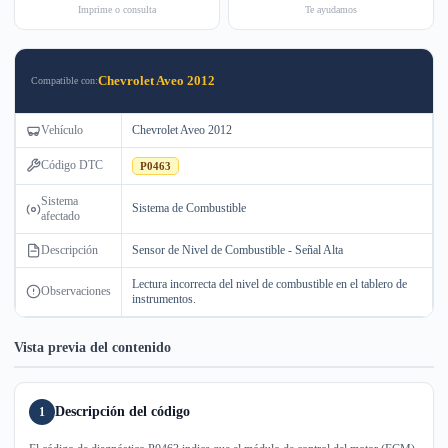
Imprime o consulta
Te ayudamos
Chevrolet Aveo 2012
Compatible con:
Vehículo
Chevrolet Aveo 2012
Código DTC
P0463
Sistema
Sistema de Combustible
afectado
Descripción
Sensor de Nivel de Combustible - Señal Alta
Lectura incorrecta del nivel de combustible en el tablero de
Observaciones
instrumentos.
Vista previa del contenido
Descripción del código
1