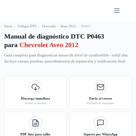
Saltar
al
contenido
Inicio
›
Códigos DTC
›
Chevrolet
›
Aveo 2012
›
P0463
Manual de diagnóstico DTC P0463
para
Chevrolet Aveo 2012
Guía completa para diagnosticar sensor de nivel de combustible - señal alta.
Incluye causas, pruebas, procedimientos de reparación y verificación final.
Descarga inmediata
Envío al correo
Acceso al instante
Recíbelo de inmediato
PDF listo para taller
Soporte por WhatsApp