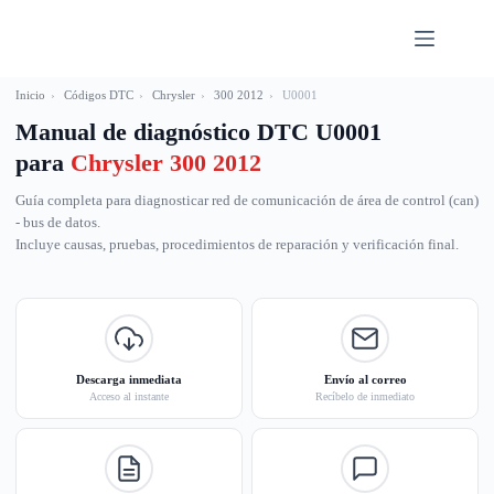
Saltar
al
contenido
Inicio
›
Códigos DTC
›
Chrysler
›
300 2012
›
U0001
Manual de diagnóstico DTC U0001
para
Chrysler 300 2012
Guía completa para diagnosticar red de comunicación de área de control (can)
- bus de datos.
Incluye causas, pruebas, procedimientos de reparación y verificación final.
Descarga inmediata
Envío al correo
Acceso al instante
Recíbelo de inmediato