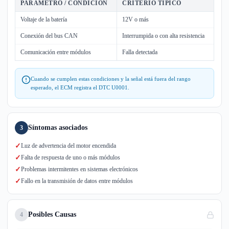
PARÁMETRO / CONDICIÓN
CRITERIO TÍPICO
Voltaje de la batería
12V o más
Conexión del bus CAN
Interrumpida o con alta resistencia
Comunicación entre módulos
Falla detectada
Cuando se cumplen estas condiciones y la señal está fuera del rango
esperado, el ECM registra el DTC U0001.
Síntomas asociados
3
✓
Luz de advertencia del motor encendida
✓
Falta de respuesta de uno o más módulos
✓
Problemas intermitentes en sistemas electrónicos
✓
Fallo en la transmisión de datos entre módulos
Posibles Causas
4