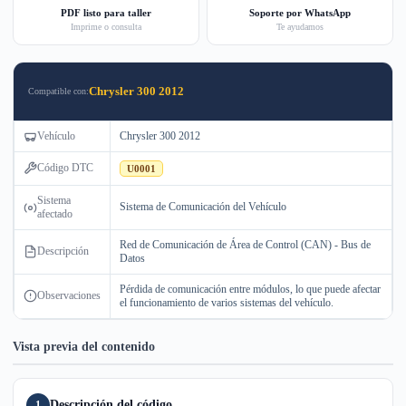
PDF listo para taller
Soporte por WhatsApp
Imprime o consulta
Te ayudamos
Chrysler 300 2012
Compatible con:
Vehículo
Chrysler 300 2012
Código DTC
U0001
Sistema
Sistema de Comunicación del Vehículo
afectado
Red de Comunicación de Área de Control (CAN) - Bus de
Descripción
Datos
Pérdida de comunicación entre módulos, lo que puede afectar
Observaciones
el funcionamiento de varios sistemas del vehículo.
Vista previa del contenido
Descripción del código
1