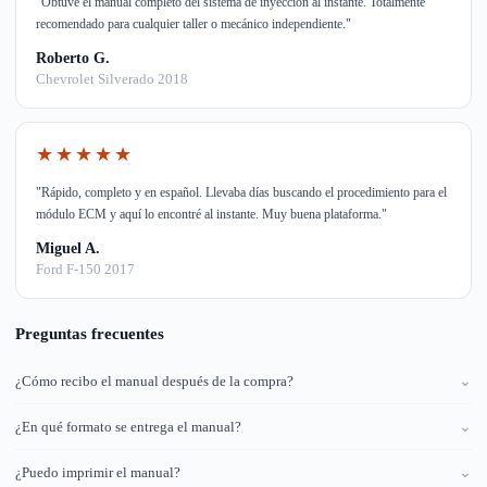
"Obtuve el manual completo del sistema de inyección al instante. Totalmente
recomendado para cualquier taller o mecánico independiente."
Roberto G.
Chevrolet Silverado 2018
★★★★★
"Rápido, completo y en español. Llevaba días buscando el procedimiento para el
módulo ECM y aquí lo encontré al instante. Muy buena plataforma."
Miguel A.
Ford F-150 2017
Preguntas frecuentes
¿Cómo recibo el manual después de la compra?
⌄
¿En qué formato se entrega el manual?
⌄
¿Puedo imprimir el manual?
⌄