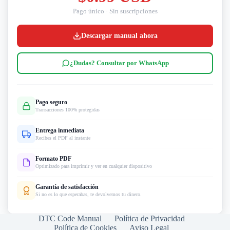
Pago único · Sin suscripciones
Descargar manual ahora
¿Dudas? Consultar por WhatsApp
Pago seguro
Transacciones 100% protegidas
Entrega inmediata
Recibes el PDF al instante
Formato PDF
Optimizado para imprimir y ver en cualquier dispositivo
Garantía de satisfacción
Si no es lo que esperabas, te devolvemos tu dinero.
DTC Code Manual
Política de Privacidad
Política de Cookies
Aviso Legal