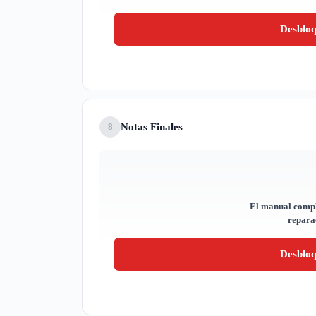
Desblo
Notas Finales
8
El manual compl
reparac
Desblo