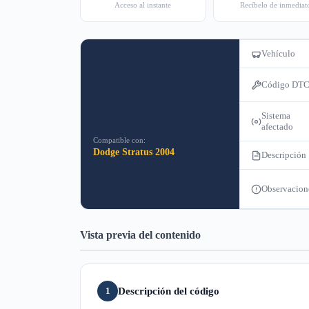
Acceso al instante
Recíbelo de inmediat
Vehículo
Código DT
Sistema
afectado
Compatible con:
Dodge Stratus 2004
Descripción
Observacion
Vista previa del contenido
Descripción del código
1