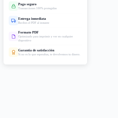
Pago seguro
Transacciones 100% protegidas
Entrega inmediata
Recibes el PDF al instante
Formato PDF
Optimizado para imprimir y ver en cualquier
dispositivo
Garantía de satisfacción
Si no es lo que esperabas, te devolvemos tu dinero.