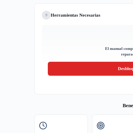
Herramientas Necesarias
9
El manual compl
reparac
Desblo
Bene