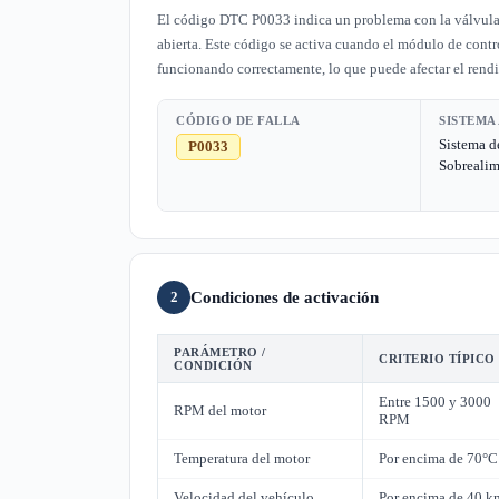
El código DTC P0033 indica un problema con la válvula d
abierta. Este código se activa cuando el módulo de contr
funcionando correctamente, lo que puede afectar el rendi
CÓDIGO DE FALLA
SISTEMA
Sistema d
P0033
Sobreali
Condiciones de activación
2
PARÁMETRO /
CRITERIO TÍPICO
CONDICIÓN
Entre 1500 y 3000
RPM del motor
RPM
Temperatura del motor
Por encima de 70°C
Velocidad del vehículo
Por encima de 40 k