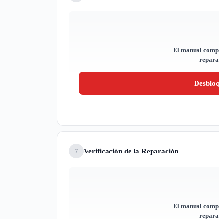
El manual compl
reparac
Desblo
Verificación de la Reparación
7
El manual compl
reparac