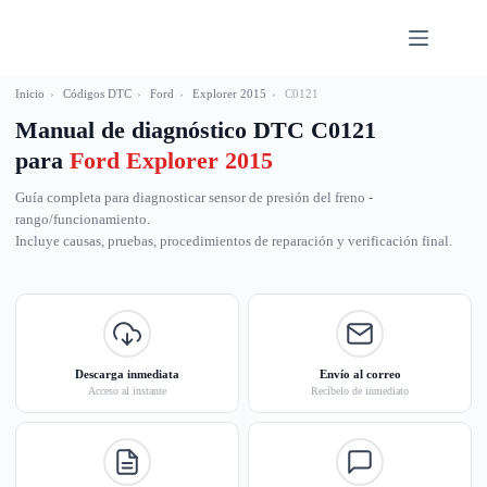
Saltar
al
contenido
Inicio
›
Códigos DTC
›
Ford
›
Explorer 2015
›
C0121
Manual de diagnóstico DTC C0121
para
Ford Explorer 2015
Guía completa para diagnosticar sensor de presión del freno -
rango/funcionamiento.
Incluye causas, pruebas, procedimientos de reparación y verificación final.
Descarga inmediata
Envío al correo
Acceso al instante
Recíbelo de inmediato