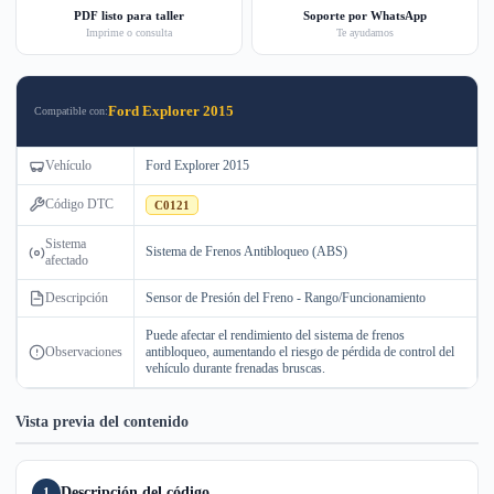
PDF listo para taller
Soporte por WhatsApp
Imprime o consulta
Te ayudamos
Ford Explorer 2015
Compatible con:
Vehículo
Ford Explorer 2015
Código DTC
C0121
Sistema
Sistema de Frenos Antibloqueo (ABS)
afectado
Descripción
Sensor de Presión del Freno - Rango/Funcionamiento
Puede afectar el rendimiento del sistema de frenos
Observaciones
antibloqueo, aumentando el riesgo de pérdida de control del
vehículo durante frenadas bruscas.
Vista previa del contenido
Descripción del código
1