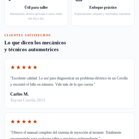
Útil para taller
Enfoque práctico
Información técnica aplicada a casos reales
Explicaciones simples y resultados concretos.
del día a día.
CLIENTES SATISFECHOS
Lo que dicen los mecánicos
y técnicos automotrices
★★★★★
"Excelente calidad. Lo usé para diagnosticar un problema eléctrico en un Corolla
y encontré el fallo en minutos. Vale más de lo que cuesta."
Carlos M.
Toyota Corolla 2015
★★★★★
"Obtuve el manual completo del sistema de inyección al instante. Totalmente
recomendado para cualquier taller o mecánico independiente."