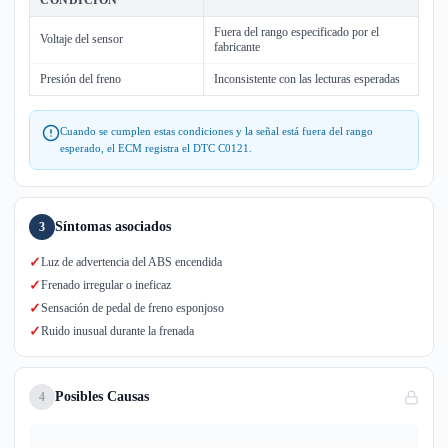
CONDICIÓN
Fuera del rango especificado por el
Voltaje del sensor
fabricante
Presión del freno
Inconsistente con las lecturas esperadas
Cuando se cumplen estas condiciones y la señal está fuera del rango
esperado, el ECM registra el DTC C0121.
Síntomas asociados
3
✓
Luz de advertencia del ABS encendida
✓
Frenado irregular o ineficaz
✓
Sensación de pedal de freno esponjoso
✓
Ruido inusual durante la frenada
Posibles Causas
4