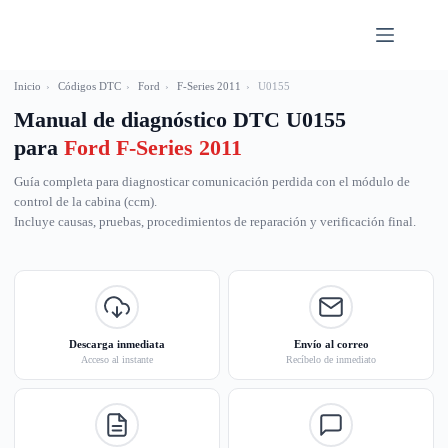
Saltar
al
contenido
Inicio
›
Códigos DTC
›
Ford
›
F-Series 2011
›
U0155
Manual de diagnóstico DTC U0155
para
Ford F-Series 2011
Guía completa para diagnosticar comunicación perdida con el módulo de
control de la cabina (ccm).
Incluye causas, pruebas, procedimientos de reparación y verificación final.
Descarga inmediata
Envío al correo
Acceso al instante
Recíbelo de inmediato