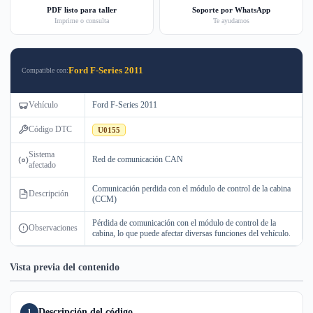
PDF listo para taller
Soporte por WhatsApp
Imprime o consulta
Te ayudamos
Ford F-Series 2011
Compatible con:
Vehículo
Ford F-Series 2011
Código DTC
U0155
Sistema
Red de comunicación CAN
afectado
Comunicación perdida con el módulo de control de la cabina
Descripción
(CCM)
Pérdida de comunicación con el módulo de control de la
Observaciones
cabina, lo que puede afectar diversas funciones del vehículo.
Vista previa del contenido
Descripción del código
1