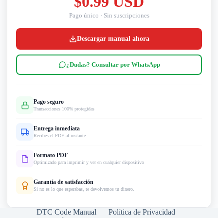
$0.99 USD
Pago único · Sin suscripciones
Descargar manual ahora
¿Dudas? Consultar por WhatsApp
Pago seguro
Transacciones 100% protegidas
Entrega inmediata
Recibes el PDF al instante
Formato PDF
Optimizado para imprimir y ver en cualquier dispositivo
Garantía de satisfacción
Si no es lo que esperabas, te devolvemos tu dinero.
DTC Code Manual
Política de Privacidad