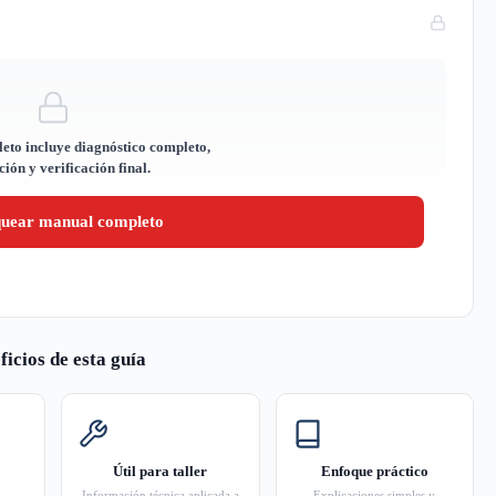
eto incluye diagnóstico completo,
ión y verificación final.
quear manual completo
ficios de esta guía
Útil para taller
Enfoque práctico
Información técnica aplicada a
Explicaciones simples y