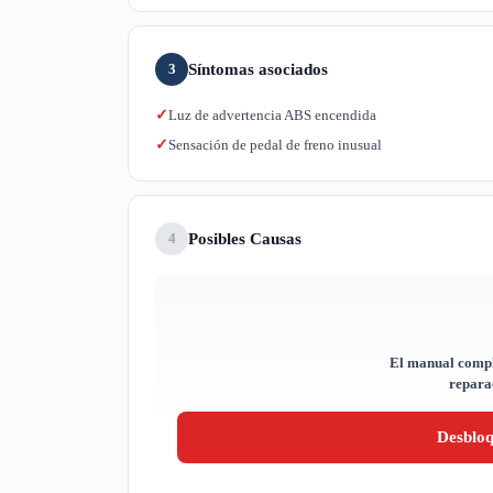
Síntomas asociados
3
Luz de advertencia ABS encendida
✓
Sensación de pedal de freno inusual
✓
Posibles Causas
4
El manual compl
reparac
Desblo