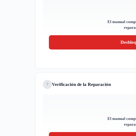
El manual compl
reparac
Desblo
Verificación de la Reparación
7
El manual compl
reparac