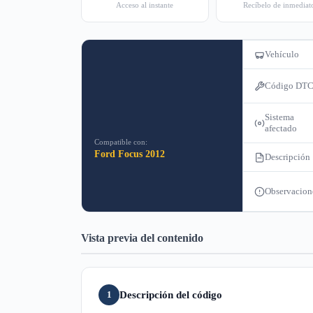
Acceso al instante
Recíbelo de inmediat
Vehículo
Código DT
Sistema
afectado
Compatible con:
Ford Focus 2012
Descripción
Observacion
Vista previa del contenido
Descripción del código
1