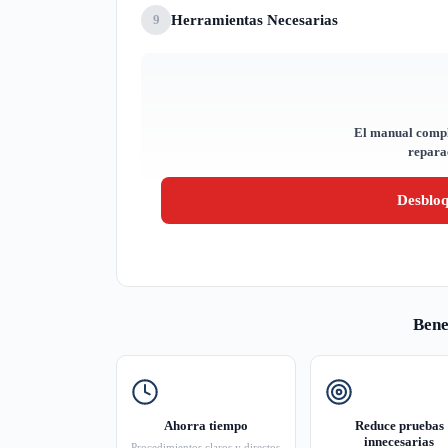
Herramientas Necesarias
9
El manual compl
reparac
Desblo
Bene
Ahorra tiempo
Reduce pruebas
innecesarias
Procedimientos claros y directos