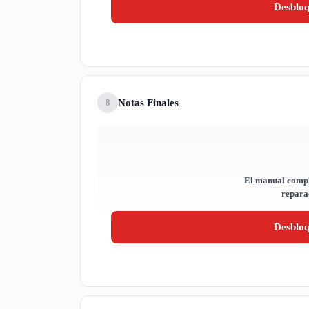
Desblo
Notas Finales
8
El manual compl
reparac
Desblo