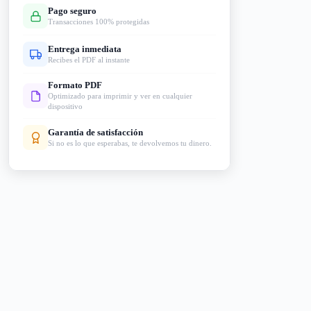
Pago seguro
Transacciones 100% protegidas
Entrega inmediata
Recibes el PDF al instante
Formato PDF
Optimizado para imprimir y ver en cualquier
dispositivo
Garantía de satisfacción
Si no es lo que esperabas, te devolvemos tu dinero.