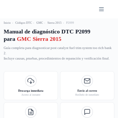
Saltar
al
contenido
Inicio
›
Códigos DTC
›
GMC
›
Sierra 2015
›
P2099
Manual de diagnóstico DTC P2099
para
GMC Sierra 2015
Guía completa para diagnosticar post catalyst fuel trim system too rich bank
2.
Incluye causas, pruebas, procedimientos de reparación y verificación final.
Descarga inmediata
Envío al correo
Acceso al instante
Recíbelo de inmediato