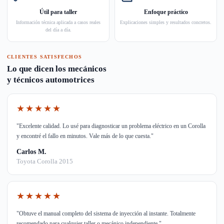
Útil para taller
Enfoque práctico
Información técnica aplicada a casos reales
Explicaciones simples y resultados concretos.
del día a día.
CLIENTES SATISFECHOS
Lo que dicen los mecánicos
y técnicos automotrices
★★★★★
"Excelente calidad. Lo usé para diagnosticar un problema eléctrico en un Corolla
y encontré el fallo en minutos. Vale más de lo que cuesta."
Carlos M.
Toyota Corolla 2015
★★★★★
"Obtuve el manual completo del sistema de inyección al instante. Totalmente
recomendado para cualquier taller o mecánico independiente."