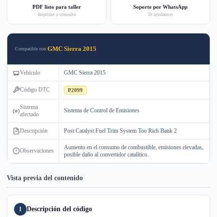
PDF listo para taller
Soporte por WhatsApp
Imprime o consulta
Te ayudamos
GMC Sierra 2015
Compatible con:
Vehículo
GMC Sierra 2015
Código DTC
P2099
Sistema
Sistema de Control de Emisiones
afectado
Descripción
Post Catalyst Fuel Trim System Too Rich Bank 2
Aumento en el consumo de combustible, emisiones elevadas,
Observaciones
posible daño al convertidor catalítico.
Vista previa del contenido
Descripción del código
1