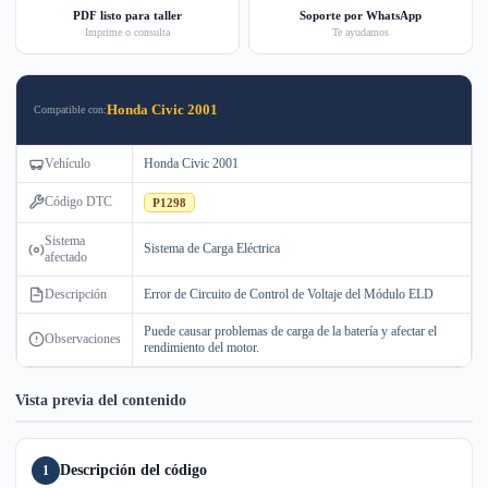
PDF listo para taller
Soporte por WhatsApp
Imprime o consulta
Te ayudamos
Honda Civic 2001
Compatible con:
Vehículo
Honda Civic 2001
Código DTC
P1298
Sistema
Sistema de Carga Eléctrica
afectado
Descripción
Error de Circuito de Control de Voltaje del Módulo ELD
Puede causar problemas de carga de la batería y afectar el
Observaciones
rendimiento del motor.
Vista previa del contenido
Descripción del código
1