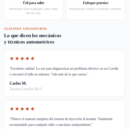
Útil para taller
Enfoque práctico
Información técnica aplicada a casos reales
Explicaciones simples y resultados concretos.
del día a día.
CLIENTES SATISFECHOS
Lo que dicen los mecánicos
y técnicos automotrices
★★★★★
"Excelente calidad. Lo usé para diagnosticar un problema eléctrico en un Corolla
y encontré el fallo en minutos. Vale más de lo que cuesta."
Carlos M.
Toyota Corolla 2015
★★★★★
"Obtuve el manual completo del sistema de inyección al instante. Totalmente
recomendado para cualquier taller o mecánico independiente."