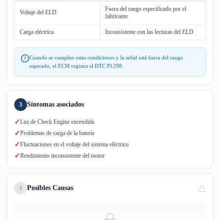
Fuera del rango especificado por el
Voltaje del ELD
fabricante
Carga eléctrica
Inconsistente con las lecturas del ELD
Cuando se cumplen estas condiciones y la señal está fuera del rango
esperado, el ECM registra el DTC P1298.
Síntomas asociados
3
✓
Luz de Check Engine encendida
✓
Problemas de carga de la batería
✓
Fluctuaciones en el voltaje del sistema eléctrico
✓
Rendimiento inconsistente del motor
Posibles Causas
4