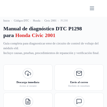
Saltar
al
contenido
Inicio
›
Códigos DTC
›
Honda
›
Civic 2001
›
P1298
Manual de diagnóstico DTC P1298
para
Honda Civic 2001
Guía completa para diagnosticar error de circuito de control de voltaje del
módulo eld.
Incluye causas, pruebas, procedimientos de reparación y verificación final.
Descarga inmediata
Envío al correo
Acceso al instante
Recíbelo de inmediato