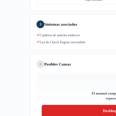
Síntomas asociados
3
Cambios de marcha erráticos
✓
Luz de Check Engine encendida
✓
Posibles Causas
4
El manual compl
reparac
Desblo