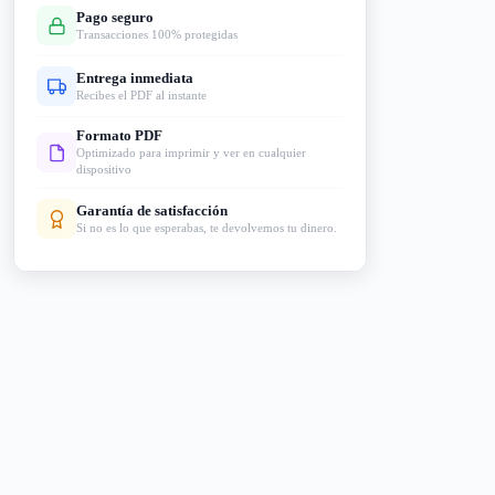
Pago seguro
Transacciones 100% protegidas
Entrega inmediata
Recibes el PDF al instante
Formato PDF
Optimizado para imprimir y ver en cualquier
dispositivo
Garantía de satisfacción
Si no es lo que esperabas, te devolvemos tu dinero.