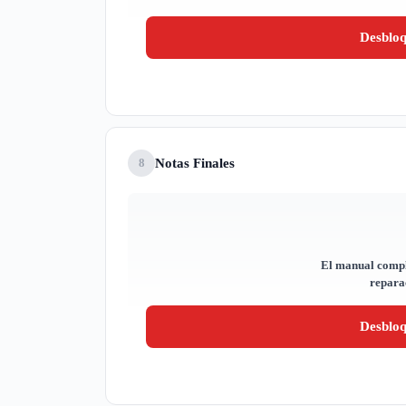
Desblo
Notas Finales
8
El manual compl
reparac
Desblo