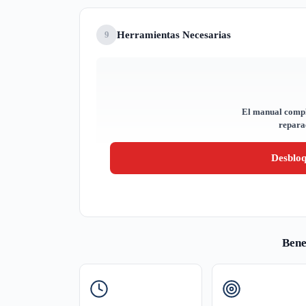
Herramientas Necesarias
9
El manual compl
reparac
Desblo
Bene