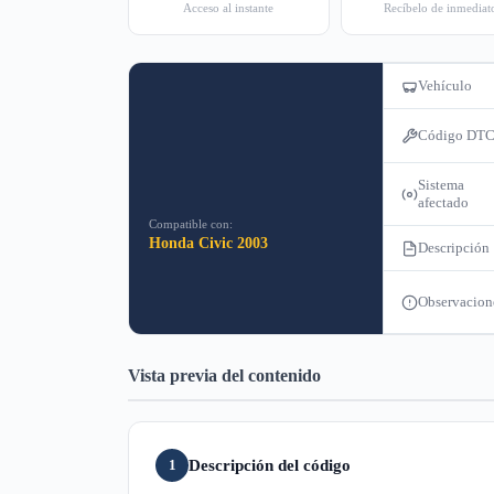
Acceso al instante
Recíbelo de inmediat
Vehículo
Código DT
Sistema
afectado
Compatible con:
Honda Civic 2003
Descripción
Observacion
Vista previa del contenido
Descripción del código
1