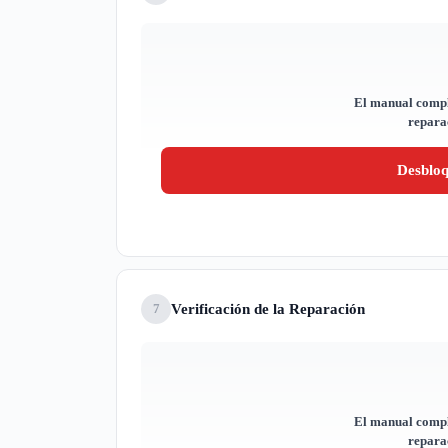
El manual compl
reparac
Desblo
Verificación de la Reparación
7
El manual compl
reparac