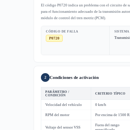
El código P0720 indica un problema con el circuito de sa
para el funcionamiento adecuado de la transmisión autom
módulo de control del tren motriz (PCM).
CÓDIGO DE FALLA
SISTEMA
Transmis
P0720
Condiciones de activación
2
PARÁMETRO /
CRITERIO TÍPICO
CONDICIÓN
Velocidad del vehículo
0 km/h
RPM del motor
Por encima de 1500 
Fuera del rango
Voltaje del sensor VSS
especificado