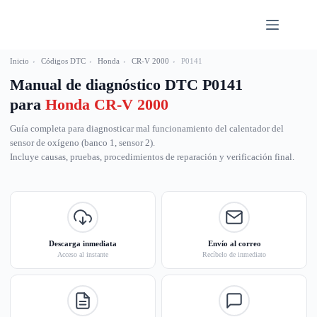
Saltar
al
contenido
Inicio
›
Códigos DTC
›
Honda
›
CR-V 2000
›
P0141
Manual de diagnóstico DTC P0141
para
Honda CR-V 2000
Guía completa para diagnosticar mal funcionamiento del calentador del
sensor de oxígeno (banco 1, sensor 2).
Incluye causas, pruebas, procedimientos de reparación y verificación final.
Descarga inmediata
Envío al correo
Acceso al instante
Recíbelo de inmediato