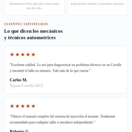
Información técnica aplicada a casos reales
Explicaciones simples y resultados concretos.
del día a día.
CLIENTES SATISFECHOS
Lo que dicen los mecánicos
y técnicos automotrices
★★★★★
"Excelente calidad. Lo usé para diagnosticar un problema eléctrico en un Corolla
y encontré el fallo en minutos. Vale más de lo que cuesta."
Carlos M.
Toyota Corolla 2015
★★★★★
"Obtuve el manual completo del sistema de inyección al instante. Totalmente
recomendado para cualquier taller o mecánico independiente."
Roberto G.