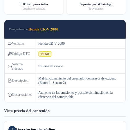
PDF listo para taller
Soporte por WhatsApp
Imprime o consulta
Te ayudamos
Honda CR-V 2000
Compatible con:
Vehículo
Honda CR-V 2000
Código DTC
P0141
Sistema
Sistema de escape
afectado
Mal funcionamiento del calentador del sensor de oxígeno
Descripción
(Banco 1, Sensor 2)
Aumento en las emisiones y posible disminución en la
Observaciones
eficiencia del combustible.
Vista previa del contenido
Descripción del código
1