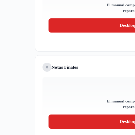
El manual compl
reparac
Desblo
Notas Finales
8
El manual compl
reparac
Desblo