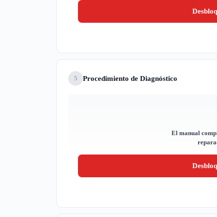
Desblo
Procedimiento de Diagnóstico
5
El manual compl
reparac
Desblo