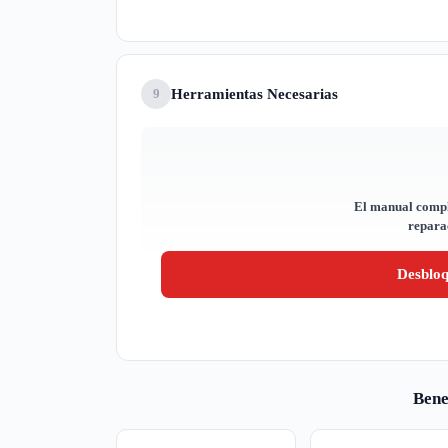
Herramientas Necesarias
9
El manual compl
reparac
Desblo
Bene