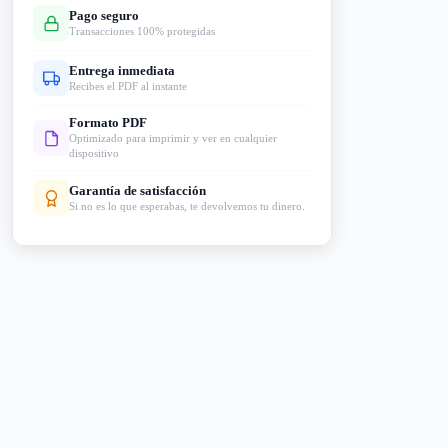
Pago seguro
Transacciones 100% protegidas
Entrega inmediata
Recibes el PDF al instante
Formato PDF
Optimizado para imprimir y ver en cualquier
dispositivo
Garantía de satisfacción
Si no es lo que esperabas, te devolvemos tu dinero.