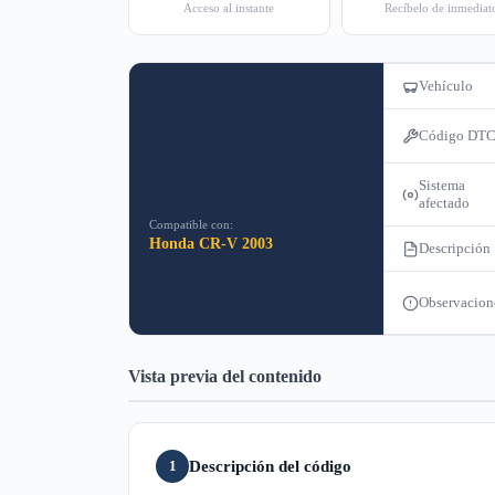
Acceso al instante
Recíbelo de inmediat
Vehículo
Código DT
Sistema
afectado
Compatible con:
Honda CR-V 2003
Descripción
Observacion
Vista previa del contenido
Descripción del código
1