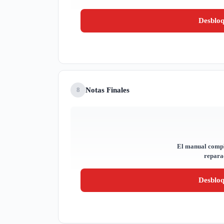
Desblo
Notas Finales
8
El manual compl
reparac
Desblo