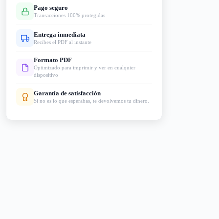
Pago seguro
Transacciones 100% protegidas
Entrega inmediata
Recibes el PDF al instante
Formato PDF
Optimizado para imprimir y ver en cualquier
dispositivo
Garantía de satisfacción
Si no es lo que esperabas, te devolvemos tu dinero.