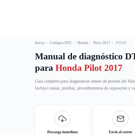
Saltar
al
contenido
Inicio
›
Códigos DTC
›
Honda
›
Pilot 2017
›
P0848
Manual de diagnóstico 
para
Honda Pilot 2017
Guía completa para diagnosticar sensor de presión del fluid
Incluye causas, pruebas, procedimientos de reparación y ver
Descarga inmediata
Envío al correo