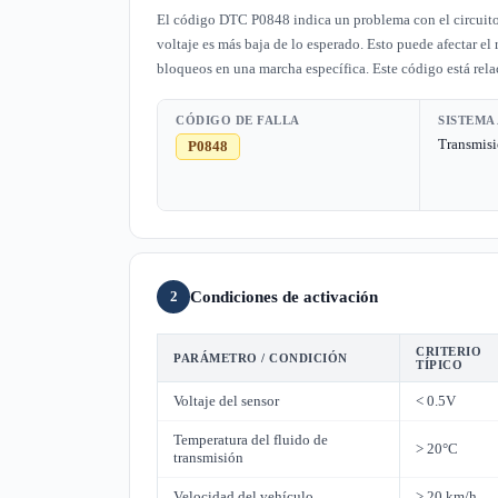
El código DTC P0848 indica un problema con el circuito d
voltaje es más baja de lo esperado. Esto puede afectar 
bloqueos en una marcha específica. Este código está rela
CÓDIGO DE FALLA
SISTEMA
Transmis
P0848
Condiciones de activación
2
CRITERIO
PARÁMETRO / CONDICIÓN
TÍPICO
Voltaje del sensor
< 0.5V
Temperatura del fluido de
> 20°C
transmisión
Velocidad del vehículo
> 20 km/h