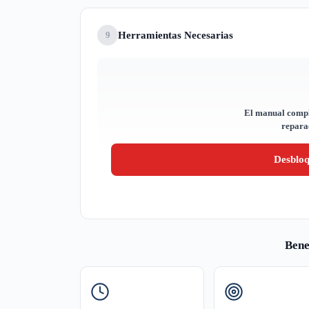
Herramientas Necesarias
9
El manual compl
reparac
Desblo
Bene