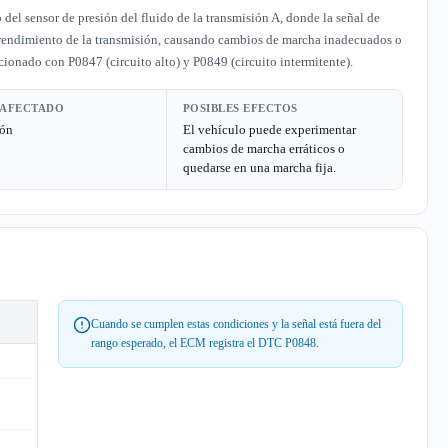
el sensor de presión del fluido de la transmisión A, donde la señal de
el rendimiento de la transmisión, causando cambios de marcha inadecuados o
cionado con P0847 (circuito alto) y P0849 (circuito intermitente).
 AFECTADO
POSIBLES EFECTOS
ión
El vehículo puede experimentar
cambios de marcha erráticos o
quedarse en una marcha fija.
Cuando se cumplen estas condiciones y la señal está fuera del
rango esperado, el ECM registra el DTC P0848.