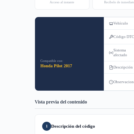
Acceso al instante
Recíbelo de inmediat
Vehículo
Código DT
Sistema
afectado
Compatible con:
Honda Pilot 2017
Descripción
Observacion
Vista previa del contenido
Descripción del código
1