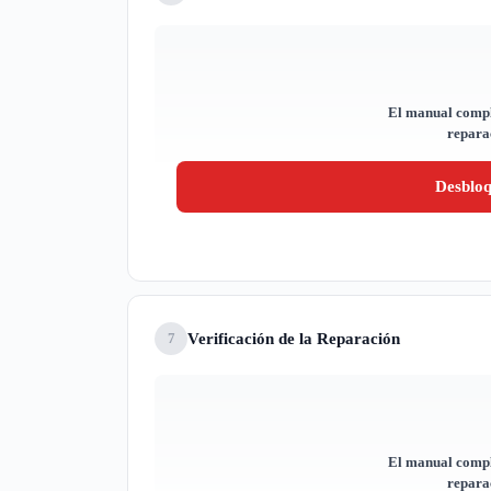
El manual compl
reparac
Desblo
Verificación de la Reparación
7
El manual compl
reparac