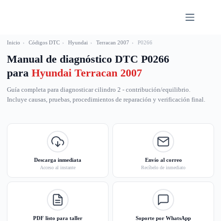
Saltar
al
contenido
Inicio
›
Códigos DTC
›
Hyundai
›
Terracan 2007
›
P0266
Manual de diagnóstico DTC P0266
para
Hyundai Terracan 2007
Guía completa para diagnosticar cilindro 2 - contribución/equilibrio.
Incluye causas, pruebas, procedimientos de reparación y verificación final.
Descarga inmediata
Envío al correo
Acceso al instante
Recíbelo de inmediato
PDF listo para taller
Soporte por WhatsApp