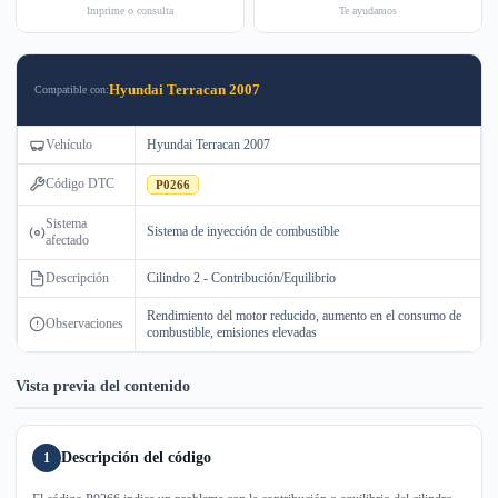
Imprime o consulta
Te ayudamos
Hyundai Terracan 2007
Compatible con:
Vehículo
Hyundai Terracan 2007
Código DTC
P0266
Sistema
Sistema de inyección de combustible
afectado
Descripción
Cilindro 2 - Contribución/Equilibrio
Rendimiento del motor reducido, aumento en el consumo de
Observaciones
combustible, emisiones elevadas
Vista previa del contenido
Descripción del código
1