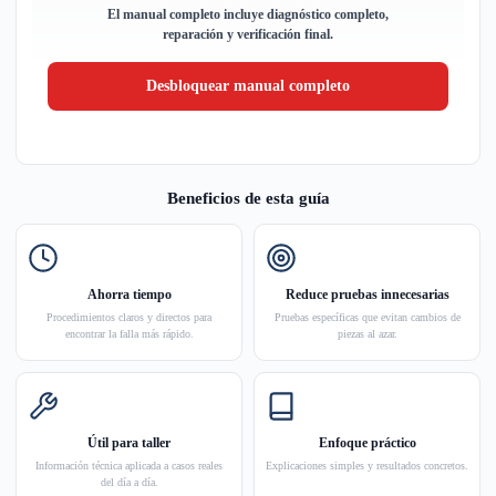
El manual completo incluye diagnóstico completo,
reparación y verificación final.
Desbloquear manual completo
Beneficios de esta guía
Ahorra tiempo
Reduce pruebas innecesarias
Procedimientos claros y directos para
Pruebas específicas que evitan cambios de
encontrar la falla más rápido.
piezas al azar.
Útil para taller
Enfoque práctico
Información técnica aplicada a casos reales
Explicaciones simples y resultados concretos.
del día a día.