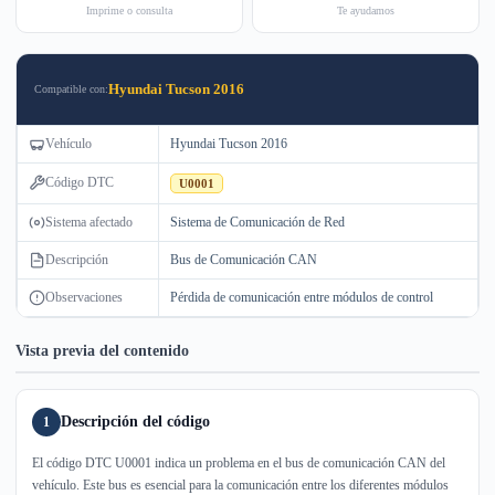
Imprime o consulta
Te ayudamos
Hyundai Tucson 2016
Compatible con:
Vehículo
Hyundai Tucson 2016
Código DTC
U0001
Sistema afectado
Sistema de Comunicación de Red
Descripción
Bus de Comunicación CAN
Observaciones
Pérdida de comunicación entre módulos de control
Vista previa del contenido
Descripción del código
1
El código DTC U0001 indica un problema en el bus de comunicación CAN del
vehículo. Este bus es esencial para la comunicación entre los diferentes módulos