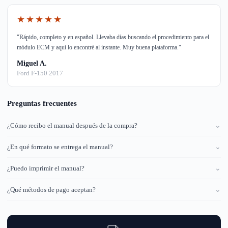
★★★★★
"Rápido, completo y en español. Llevaba días buscando el procedimiento para el
módulo ECM y aquí lo encontré al instante. Muy buena plataforma."
Miguel A.
Ford F-150 2017
Preguntas frecuentes
¿Cómo recibo el manual después de la compra?
⌄
¿En qué formato se entrega el manual?
⌄
¿Puedo imprimir el manual?
⌄
¿Qué métodos de pago aceptan?
⌄