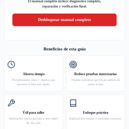
El manual completo incluye diagnóstico completo,
reparación y verificación final.
Desbloquear manual completo
Beneficios de esta guía
Ahorra tiempo
Reduce pruebas innecesarias
Procedimientos claros y directos para
Pruebas específicas que evitan cambios de
encontrar la falla más rápido.
piezas al azar.
Útil para taller
Enfoque práctico
Información técnica aplicada a casos reales
Explicaciones simples y resultados concretos.
del día a día.