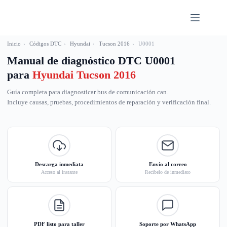
Saltar
al
contenido
Inicio
›
Códigos DTC
›
Hyundai
›
Tucson 2016
›
U0001
Manual de diagnóstico DTC U0001
para
Hyundai Tucson 2016
Guía completa para diagnosticar bus de comunicación can.
Incluye causas, pruebas, procedimientos de reparación y verificación final.
Descarga inmediata
Envío al correo
Acceso al instante
Recíbelo de inmediato
PDF listo para taller
Soporte por WhatsApp