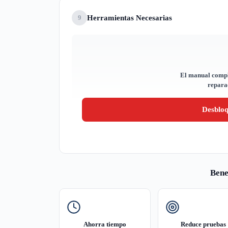
Herramientas Necesarias
9
El manual compl
reparac
Desblo
Bene
Ahorra tiempo
Reduce pruebas