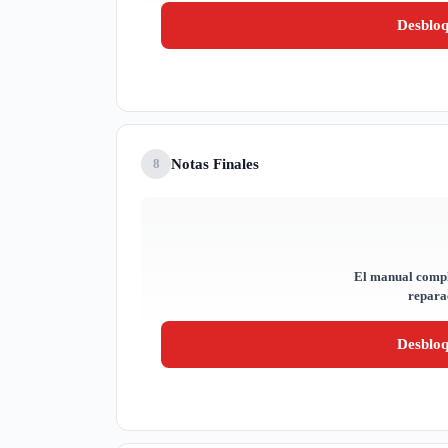
Desblo
Notas Finales
8
El manual compl
reparac
Desblo