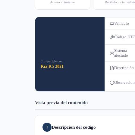
Acceso al instante
Recíbelo de inmediat
Vehículo
Código DT
Sistema
afectado
Compatible con:
Kia K5 2021
Descripción
Observacion
Vista previa del contenido
Descripción del código
1