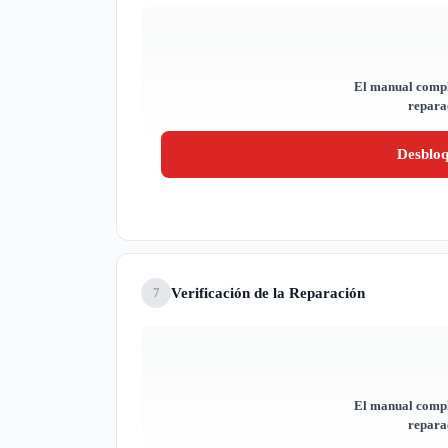
El manual compl
reparac
Desblo
Verificación de la Reparación
7
El manual compl
reparac