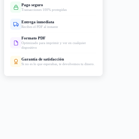
Pago seguro
Transacciones 100% protegidas
Entrega inmediata
Recibes el PDF al instante
Formato PDF
Optimizado para imprimir y ver en cualquier
dispositivo
Garantía de satisfacción
Si no es lo que esperabas, te devolvemos tu dinero.