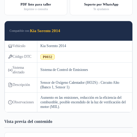
PDF listo para taller
Soporte por WhatsApp
Imprime o consulta
Te ayudamos
Kia Sorento 2014
Compatible con:
Vehículo
Kia Sorento 2014
Código DTC
P0032
Sistema
Sistema de Control de Emisiones
afectado
Sensor de Oxígeno Calentador (HO2S) - Circuito Alto
Descripción
(Banco 1, Sensor 1)
Aumento en las emisiones, reducción en la eficiencia del
Observaciones
combustible, posible encendido de la luz de verificación del
motor (MIL).
Vista previa del contenido