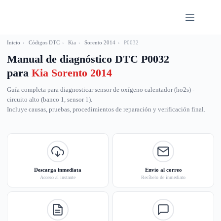
Saltar
al
contenido
Inicio
›
Códigos DTC
›
Kia
›
Sorento 2014
›
P0032
Manual de diagnóstico DTC P0032
para
Kia Sorento 2014
Guía completa para diagnosticar sensor de oxígeno calentador (ho2s) -
circuito alto (banco 1, sensor 1).
Incluye causas, pruebas, procedimientos de reparación y verificación final.
Descarga inmediata
Envío al correo
Acceso al instante
Recíbelo de inmediato