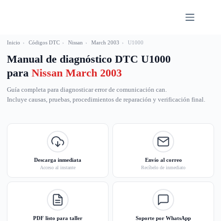
Saltar
al
contenido
Inicio
›
Códigos DTC
›
Nissan
›
March 2003
›
U1000
Manual de diagnóstico DTC U1000
para
Nissan March 2003
Guía completa para diagnosticar error de comunicación can.
Incluye causas, pruebas, procedimientos de reparación y verificación final.
Descarga inmediata
Envío al correo
Acceso al instante
Recíbelo de inmediato
PDF listo para taller
Soporte por WhatsApp