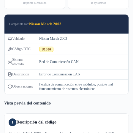
Imprime o consulta
Te ayudamos
Nissan March 2003
Compatible con:
Vehículo
Nissan March 2003
Código DTC
U1000
Sistema
Red de Comunicación CAN
afectado
Descripción
Error de Comunicación CAN
Pérdida de comunicación entre módulos, posible mal
Observaciones
funcionamiento de sistemas electrónicos
Vista previa del contenido
Descripción del código
1