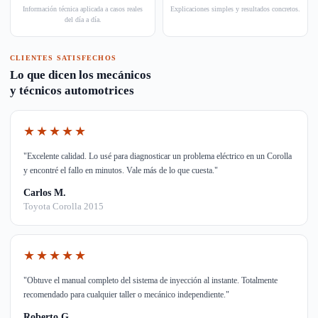
Información técnica aplicada a casos reales
Explicaciones simples y resultados concretos.
del día a día.
CLIENTES SATISFECHOS
Lo que dicen los mecánicos
y técnicos automotrices
★★★★★
"Excelente calidad. Lo usé para diagnosticar un problema eléctrico en un Corolla
y encontré el fallo en minutos. Vale más de lo que cuesta."
Carlos M.
Toyota Corolla 2015
★★★★★
"Obtuve el manual completo del sistema de inyección al instante. Totalmente
recomendado para cualquier taller o mecánico independiente."
Roberto G.