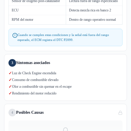
Sensor de oxígeno post-catalizador
Lectura fuera de rango especificado
ECU
Detecta mezcla rica en banco 2
RPM del motor
Dentro de rango operativo normal
Cuando se cumplen estas condiciones y la señal está fuera del rango
esperado, el ECM registra el DTC P2099.
Síntomas asociados
3
✓
Luz de Check Engine encendida
✓
Consumo de combustible elevado
✓
Olor a combustible sin quemar en el escape
✓
Rendimiento del motor reducido
Posibles Causas
4