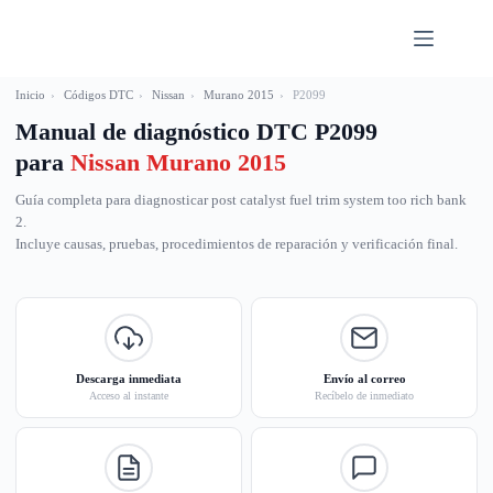
Saltar
al
contenido
Inicio
›
Códigos DTC
›
Nissan
›
Murano 2015
›
P2099
Manual de diagnóstico DTC P2099
para
Nissan Murano 2015
Guía completa para diagnosticar post catalyst fuel trim system too rich bank
2.
Incluye causas, pruebas, procedimientos de reparación y verificación final.
Descarga inmediata
Envío al correo
Acceso al instante
Recíbelo de inmediato