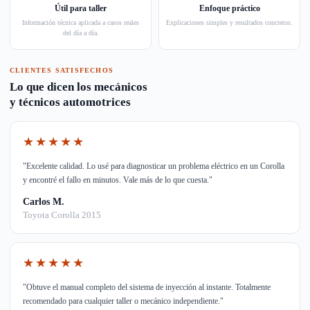
Útil para taller
Enfoque práctico
Información técnica aplicada a casos reales
Explicaciones simples y resultados concretos.
del día a día.
CLIENTES SATISFECHOS
Lo que dicen los mecánicos
y técnicos automotrices
★★★★★
"Excelente calidad. Lo usé para diagnosticar un problema eléctrico en un Corolla
y encontré el fallo en minutos. Vale más de lo que cuesta."
Carlos M.
Toyota Corolla 2015
★★★★★
"Obtuve el manual completo del sistema de inyección al instante. Totalmente
recomendado para cualquier taller o mecánico independiente."