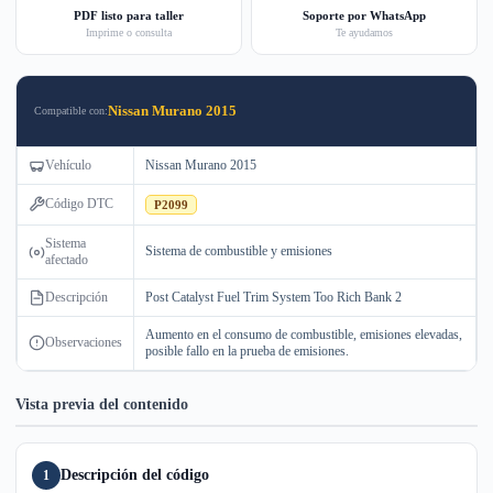
PDF listo para taller
Soporte por WhatsApp
Imprime o consulta
Te ayudamos
Nissan Murano 2015
Compatible con:
Vehículo
Nissan Murano 2015
Código DTC
P2099
Sistema
Sistema de combustible y emisiones
afectado
Descripción
Post Catalyst Fuel Trim System Too Rich Bank 2
Aumento en el consumo de combustible, emisiones elevadas,
Observaciones
posible fallo en la prueba de emisiones.
Vista previa del contenido
Descripción del código
1