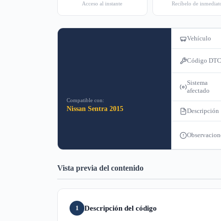
Acceso al instante
Recíbelo de inmediat
Vehículo
Código DT
Sistema
afectado
Compatible con:
Nissan Sentra 2015
Descripción
Observacion
Vista previa del contenido
Descripción del código
1