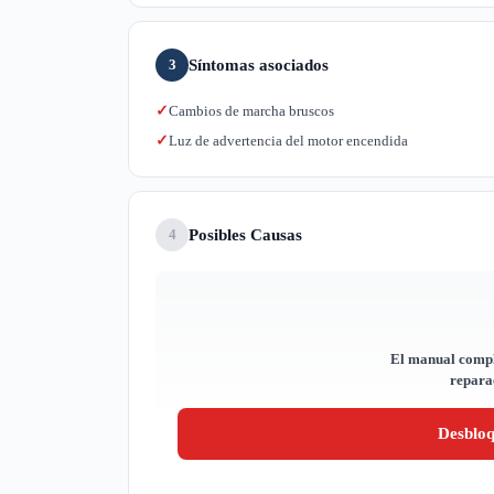
Síntomas asociados
3
Cambios de marcha bruscos
✓
Luz de advertencia del motor encendida
✓
Posibles Causas
4
El manual compl
reparac
Desblo