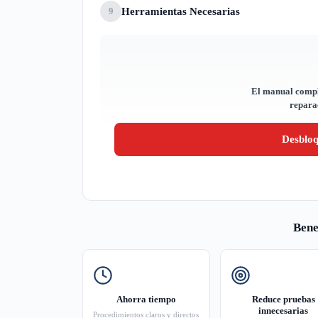
Herramientas Necesarias
9
El manual compl
reparac
Desblo
Bene
Ahorra tiempo
Reduce pruebas
innecesarias
Procedimientos claros y directos