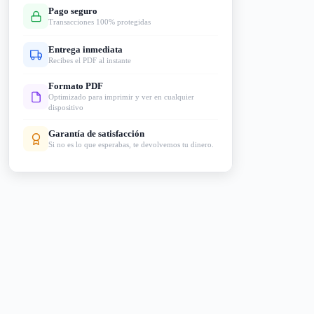
Pago seguro
Transacciones 100% protegidas
Entrega inmediata
Recibes el PDF al instante
Formato PDF
Optimizado para imprimir y ver en cualquier
dispositivo
Garantía de satisfacción
Si no es lo que esperabas, te devolvemos tu dinero.