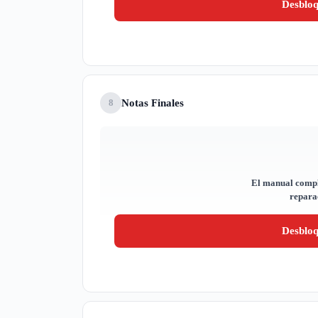
Desblo
Notas Finales
8
El manual compl
reparac
Desblo