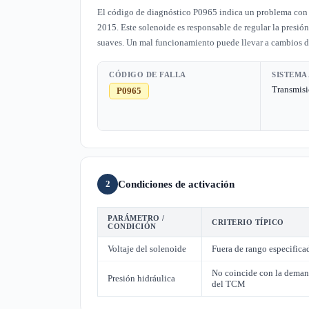
El código de diagnóstico P0965 indica un problema con el
2015. Este solenoide es responsable de regular la presió
suaves. Un mal funcionamiento puede llevar a cambios d
CÓDIGO DE FALLA
SISTEMA
Transmis
P0965
Condiciones de activación
2
PARÁMETRO /
CRITERIO TÍPICO
CONDICIÓN
Voltaje del solenoide
Fuera de rango especifica
No coincide con la dema
Presión hidráulica
del TCM