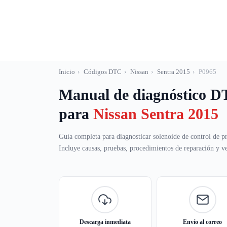
Saltar
al
contenido
Inicio
›
Códigos DTC
›
Nissan
›
Sentra 2015
›
P0965
Manual de diagnóstico 
para
Nissan Sentra 2015
Guía completa para diagnosticar solenoide de control de pr
Incluye causas, pruebas, procedimientos de reparación y ver
Descarga inmediata
Envío al correo