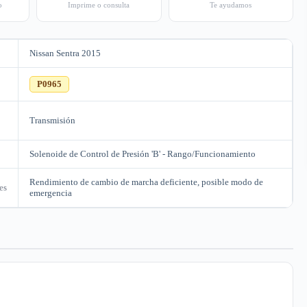
o
Imprime o consulta
Te ayudamos
Nissan Sentra 2015
C
P0965
Transmisión
Solenoide de Control de Presión 'B' - Rango/Funcionamiento
Rendimiento de cambio de marcha deficiente, posible modo de
es
emergencia