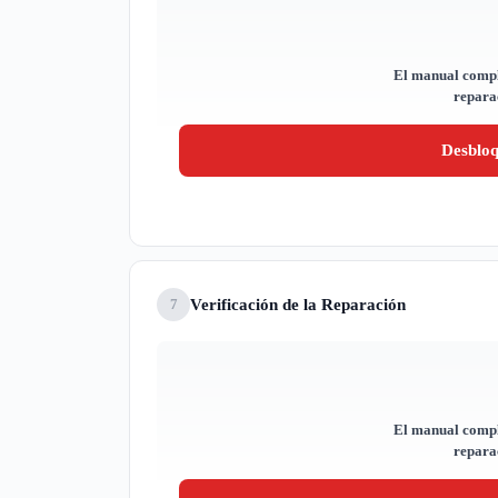
El manual compl
reparac
Desblo
Verificación de la Reparación
7
El manual compl
reparac