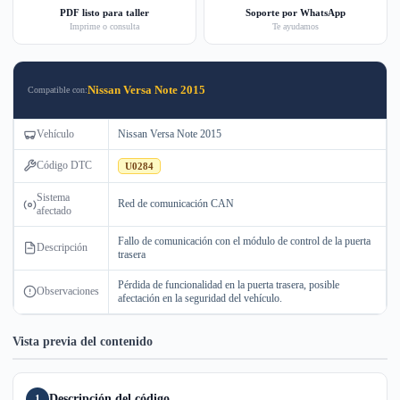
PDF listo para taller
Soporte por WhatsApp
Imprime o consulta
Te ayudamos
Nissan Versa Note 2015
Compatible con:
Vehículo
Nissan Versa Note 2015
Código DTC
U0284
Sistema
Red de comunicación CAN
afectado
Fallo de comunicación con el módulo de control de la puerta
Descripción
trasera
Pérdida de funcionalidad en la puerta trasera, posible
Observaciones
afectación en la seguridad del vehículo.
Vista previa del contenido
Descripción del código
1