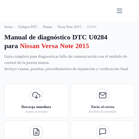
Saltar
al
contenido
Inicio
›
Códigos DTC
›
Nissan
›
Versa Note 2015
›
U0284
Manual de diagnóstico DTC U0284
para
Nissan Versa Note 2015
Guía completa para diagnosticar fallo de comunicación con el módulo de
control de la puerta trasera.
Incluye causas, pruebas, procedimientos de reparación y verificación final.
Descarga inmediata
Envío al correo
Acceso al instante
Recíbelo de inmediato