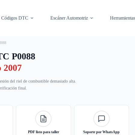
Códigos DTC
Escáner Automotriz
Herramienta
088
DTC P0088
o 2007
esión del riel de combustible demasiado alta.
ificación final.
PDF listo para taller
Soporte por WhatsApp