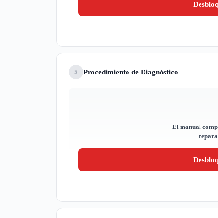
Desblo
Procedimiento de Diagnóstico
5
El manual compl
reparac
Desblo