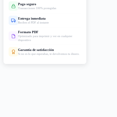
Pago seguro
Transacciones 100% protegidas
Entrega inmediata
Recibes el PDF al instante
Formato PDF
Optimizado para imprimir y ver en cualquier
dispositivo
Garantía de satisfacción
Si no es lo que esperabas, te devolvemos tu dinero.