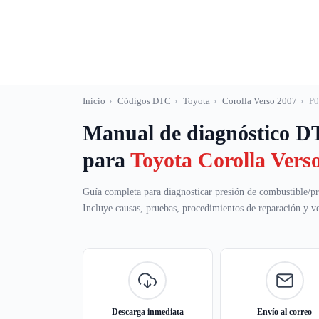
Saltar
al
contenido
Inicio
›
Códigos DTC
›
Toyota
›
Corolla Verso 2007
›
P0
Manual de diagnóstico 
para
Toyota Corolla Vers
Guía completa para diagnosticar presión de combustible/pr
Incluye causas, pruebas, procedimientos de reparación y ver
Descarga inmediata
Envío al correo