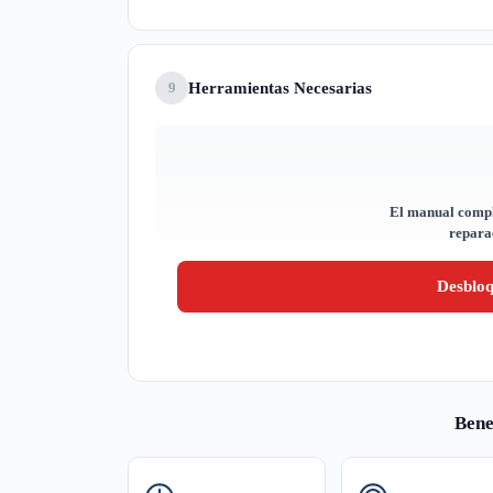
Herramientas Necesarias
9
El manual compl
reparac
Desblo
Bene