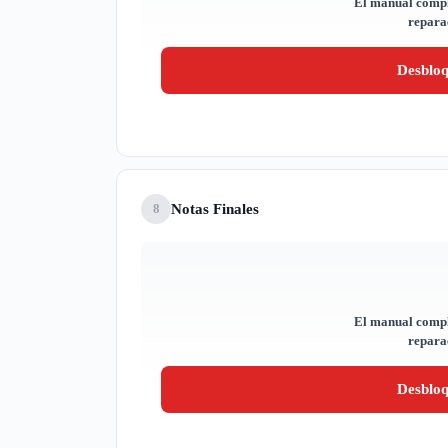
El manual compl
reparac
Desblo
Notas Finales
8
El manual compl
reparac
Desblo