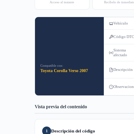
Acceso al instante
Recíbelo de inmediat
Vehículo
Código DT
Sistema
afectado
Compatible con:
Descripción
Toyota Corolla Verso 2007
Observacion
Vista previa del contenido
Descripción del código
1