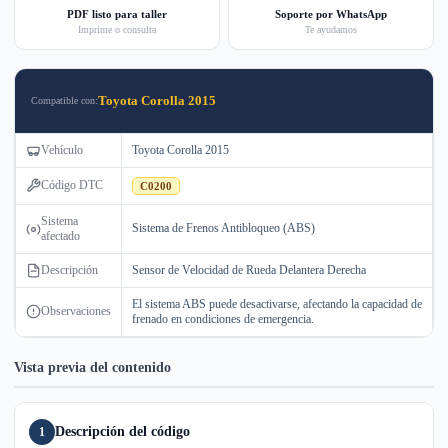
PDF listo para taller
Soporte por WhatsApp
Imprime o consulta
Te ayudamos
Toyota Corolla 2015
Compatible con:
Vehículo
Toyota Corolla 2015
Código DTC
C0200
Sistema
Sistema de Frenos Antibloqueo (ABS)
afectado
Descripción
Sensor de Velocidad de Rueda Delantera Derecha
El sistema ABS puede desactivarse, afectando la capacidad de
Observaciones
frenado en condiciones de emergencia.
Vista previa del contenido
Descripción del código
1