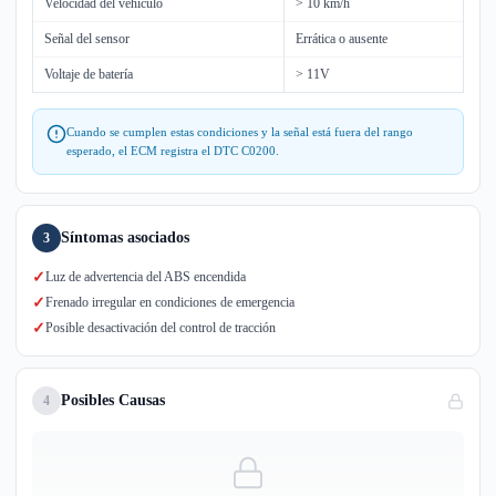
Velocidad del vehículo
> 10 km/h
Señal del sensor
Errática o ausente
Voltaje de batería
> 11V
Cuando se cumplen estas condiciones y la señal está fuera del rango
esperado, el ECM registra el DTC C0200.
Síntomas asociados
3
✓
Luz de advertencia del ABS encendida
✓
Frenado irregular en condiciones de emergencia
✓
Posible desactivación del control de tracción
Posibles Causas
4