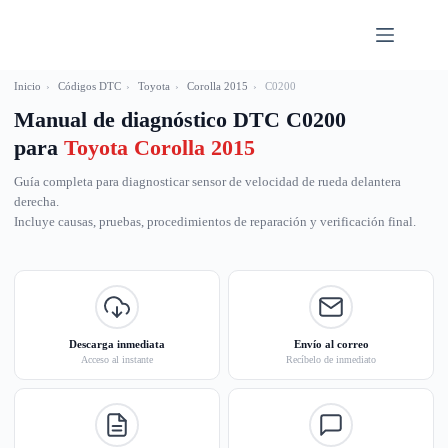
Saltar
al
contenido
Inicio
›
Códigos DTC
›
Toyota
›
Corolla 2015
›
C0200
Manual de diagnóstico DTC C0200
para
Toyota Corolla 2015
Guía completa para diagnosticar sensor de velocidad de rueda delantera
derecha.
Incluye causas, pruebas, procedimientos de reparación y verificación final.
Descarga inmediata
Envío al correo
Acceso al instante
Recíbelo de inmediato