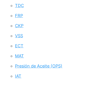
TDC
FRP
CKP
VSS
ECT
MAT
Presión de Aceite (OPS)
IAT