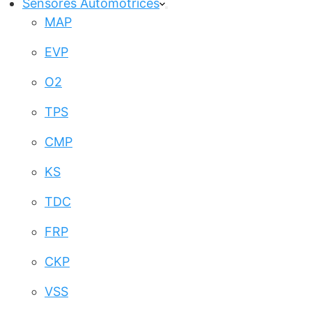
Sensores Automotrices
MAP
EVP
O2
TPS
CMP
KS
TDC
FRP
CKP
VSS