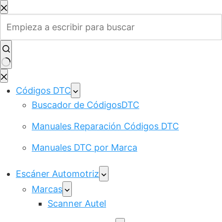
Saltar
al
contenido
Sin
resultados
Códigos DTC
Buscador de CódigosDTC
Manuales Reparación Códigos DTC
Manuales DTC por Marca
Escáner Automotriz
Marcas
Scanner Autel