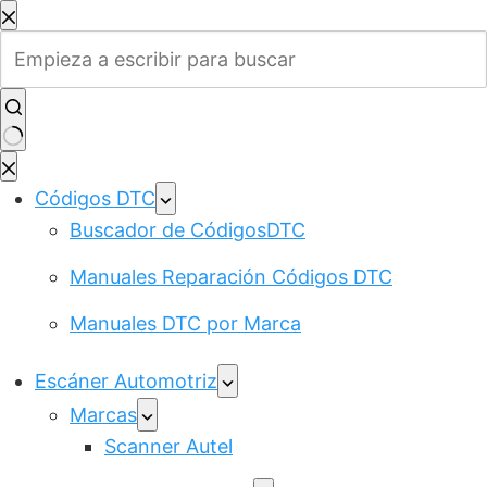
Saltar
al
contenido
Sin
resultados
Códigos DTC
Buscador de CódigosDTC
Manuales Reparación Códigos DTC
Manuales DTC por Marca
Escáner Automotriz
Marcas
Scanner Autel