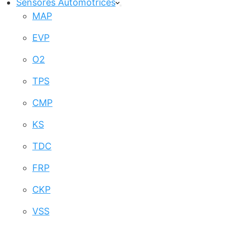
Sensores Automotrices
MAP
EVP
O2
TPS
CMP
KS
TDC
FRP
CKP
VSS