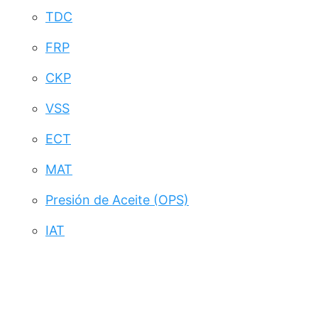
TDC
FRP
CKP
VSS
ECT
MAT
Presión de Aceite (OPS)
IAT