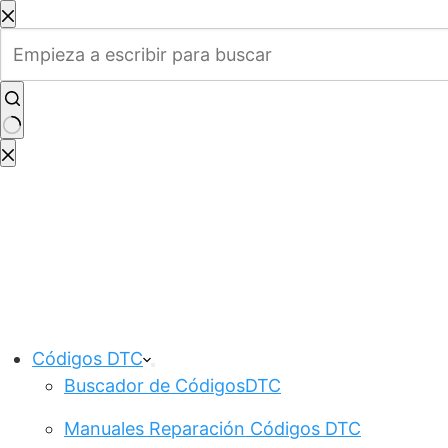
Saltar
al
contenido
Sin
resultados
Códigos DTC
Buscador de CódigosDTC
Manuales Reparación Códigos DTC