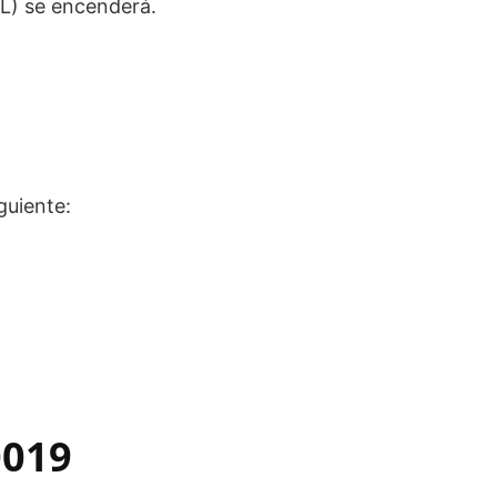
L) se encenderá.
guiente:
0019