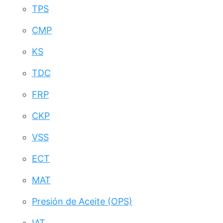
TPS
CMP
KS
TDC
FRP
CKP
VSS
ECT
MAT
Presión de Aceite (OPS)
IAT