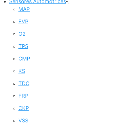
Sensores Automotrices
MAP
EVP
O2
TPS
CMP
KS
TDC
FRP
CKP
VSS