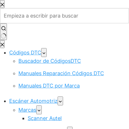
Saltar
al
contenido
Sin
resultados
Códigos DTC
Buscador de CódigosDTC
Manuales Reparación Códigos DTC
Manuales DTC por Marca
Escáner Automotriz
Marcas
Scanner Autel