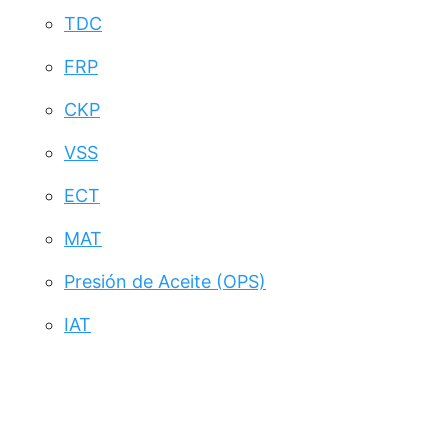
TDC
FRP
CKP
VSS
ECT
MAT
Presión de Aceite (OPS)
IAT