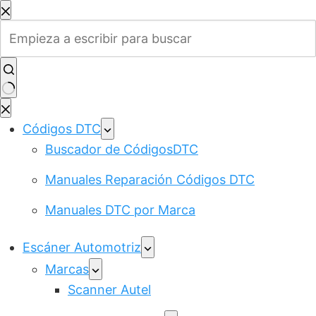
Saltar
al
contenido
Sin
resultados
Códigos DTC
Buscador de CódigosDTC
Manuales Reparación Códigos DTC
Manuales DTC por Marca
Escáner Automotriz
Marcas
Scanner Autel