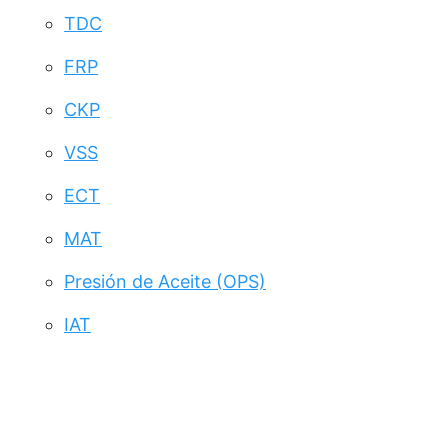
TDC
FRP
CKP
VSS
ECT
MAT
Presión de Aceite (OPS)
IAT