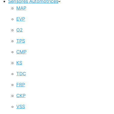
Sensores Automotrices
MAP
EVP
O2
TPS
CMP
KS
TDC
FRP
CKP
VSS