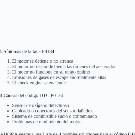
5 Síntomas de la falla P0134
El motor se detiene o no arranca
El motor no responde bien a las órdenes del acelerador
El motor no funciona en su rango óptimo
Emisiones de gases de escape anormalmente altas
El check engine se enciende
4 Causas del código DTC P0134
Sensor de oxígeno defectuoso
Cableado o conectores del sensor dañados
Sistema de combustible sucio o contaminado
Problemas de rendimiento del motor
AHORA veamos una Lista de 4 posibles soluciones para el código 