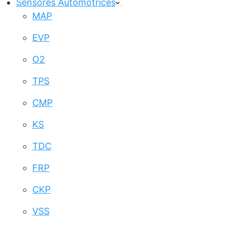
Sensores Automotrices
MAP
EVP
O2
TPS
CMP
KS
TDC
FRP
CKP
VSS