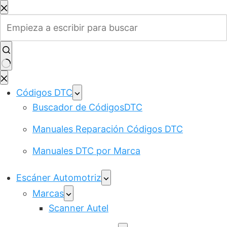
Saltar
al
contenido
Sin
resultados
Códigos DTC
Buscador de CódigosDTC
Manuales Reparación Códigos DTC
Manuales DTC por Marca
Escáner Automotriz
Marcas
Scanner Autel