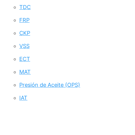
TDC
FRP
CKP
VSS
ECT
MAT
Presión de Aceite (OPS)
IAT