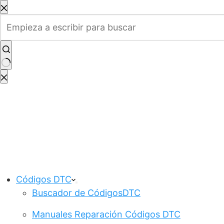
Saltar
al
contenido
Sin
resultados
Códigos DTC
Buscador de CódigosDTC
Manuales Reparación Códigos DTC