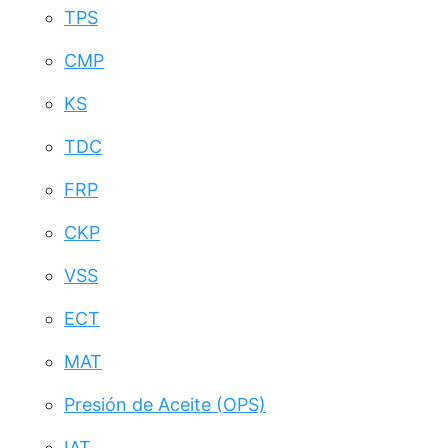
TPS
CMP
KS
TDC
FRP
CKP
VSS
ECT
MAT
Presión de Aceite (OPS)
IAT