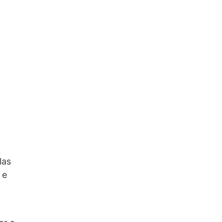
las
 e