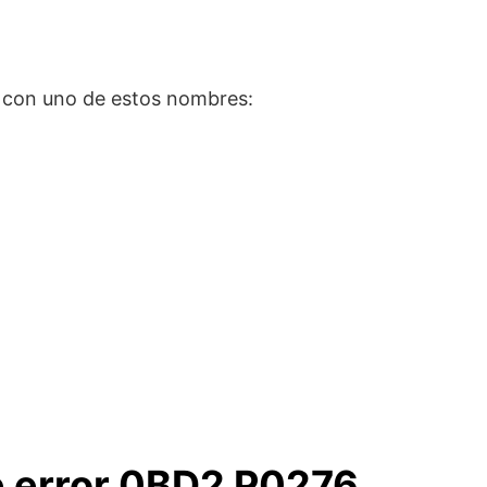
z con uno de estos nombres:
de error 0BD2 P0276