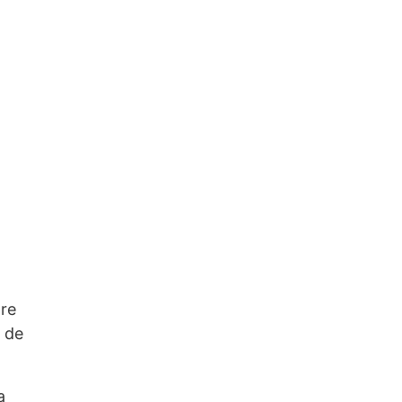
tre
r de
a