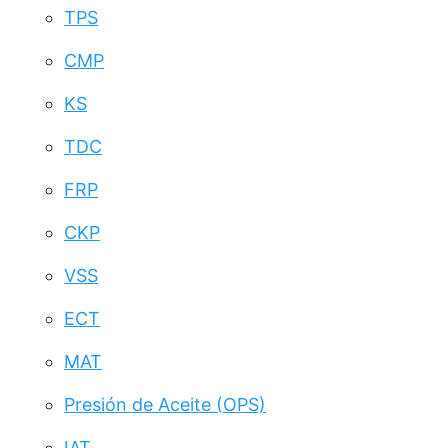
TPS
CMP
KS
TDC
FRP
CKP
VSS
ECT
MAT
Presión de Aceite (OPS)
IAT