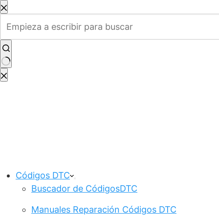
Saltar
al
contenido
Sin
resultados
Códigos DTC
Buscador de CódigosDTC
Manuales Reparación Códigos DTC