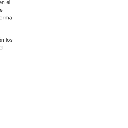
en el
ue
 forma
én los
el