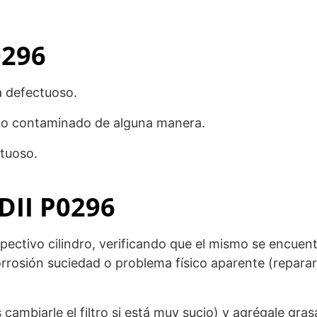
0296
a defectuoso.
o o contaminado de alguna manera.
ctuoso.
DII P0296
spectivo cilindro, verificando que el mismo se encuen
rrosión suciedad o problema físico aparente (repara
cambiarle el filtro si está muy sucio) y agrégale gras