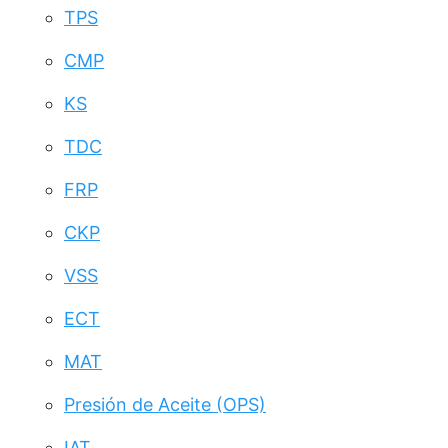
TPS
CMP
KS
TDC
FRP
CKP
VSS
ECT
MAT
Presión de Aceite (OPS)
IAT