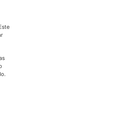
Este
ar
as
o
do.