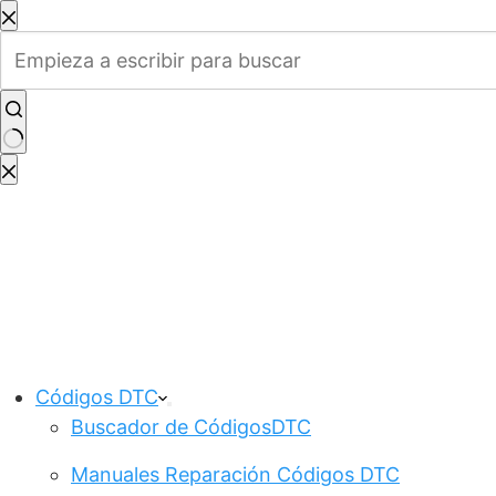
Saltar
al
contenido
Sin
resultados
Códigos DTC
Buscador de CódigosDTC
Manuales Reparación Códigos DTC