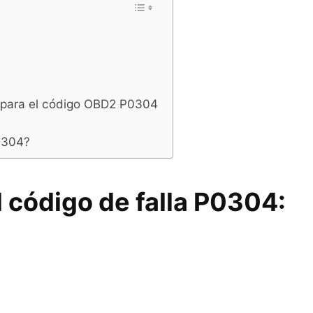
 para el código OBD2 P0304
0304?
l código de falla P0304: