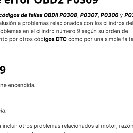
códigos de fallas OBDII P0308
,
P0307
,
P0306
y
P0
usión a problemas relacionados con los cilindros de
roblemas en el cilindro número 9 según su orden de
nto por otros cód
igos DTC
como por una simple falt
09
ene encendida.
ia.
incluir otros problemas relacionados al motor, razó