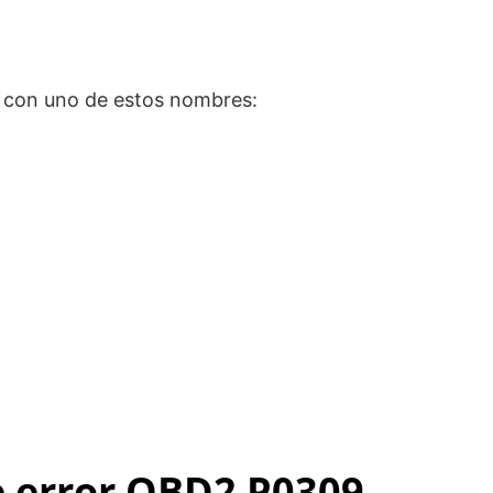
z con uno de estos nombres:
de error OBD2 P0309