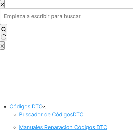
Saltar
al
contenido
Sin
resultados
Códigos DTC
Buscador de CódigosDTC
Manuales Reparación Códigos DTC