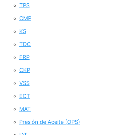
TPS
CMP
KS
TDC
FRP
CKP
VSS
ECT
MAT
Presión de Aceite (OPS)
IAT