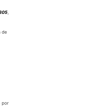
305
,
l
a de
n por