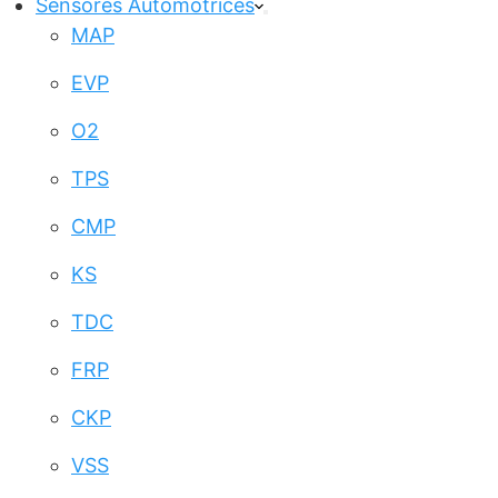
Sensores Automotrices
MAP
EVP
O2
TPS
CMP
KS
TDC
FRP
CKP
VSS