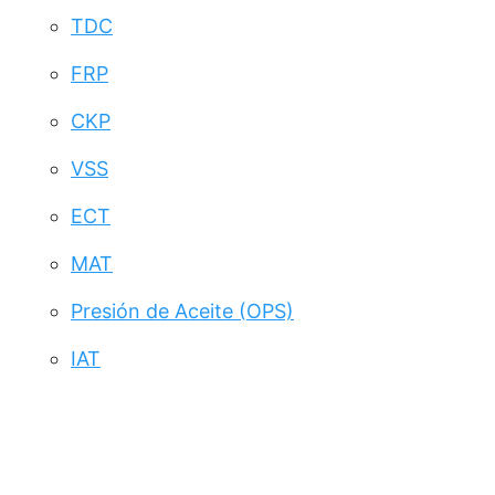
TDC
FRP
CKP
VSS
ECT
MAT
Presión de Aceite (OPS)
IAT