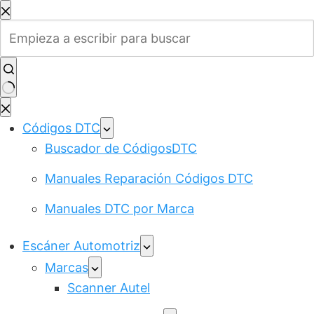
Saltar
al
contenido
Sin
resultados
Códigos DTC
Buscador de CódigosDTC
Manuales Reparación Códigos DTC
Manuales DTC por Marca
Escáner Automotriz
Marcas
Scanner Autel