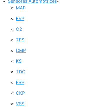
Sensores Automotrices
MAP
EVP
O2
TPS
CMP
KS
TDC
FRP
CKP
VSS