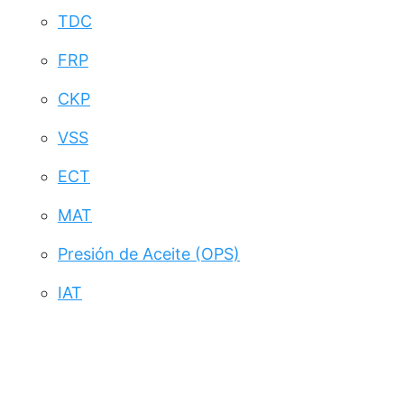
TDC
FRP
CKP
VSS
ECT
MAT
Presión de Aceite (OPS)
IAT