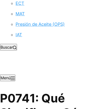
ECT
MAT
Presión de Aceite (OPS)
IAT
Buscar
Menú
P0741: Qué