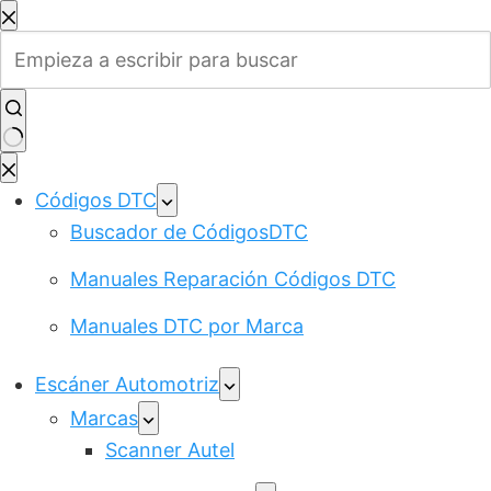
Saltar
al
contenido
Sin
resultados
Códigos DTC
Buscador de CódigosDTC
Manuales Reparación Códigos DTC
Manuales DTC por Marca
Escáner Automotriz
Marcas
Scanner Autel