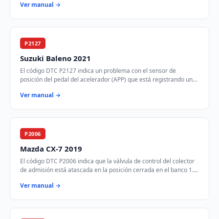
Ver manual →
P2127
Suzuki Baleno 2021
El código DTC P2127 indica un problema con el sensor de
posición del pedal del acelerador (APP) que está registrando un
voltaje más bajo de lo esperado. E…
Ver manual →
P2006
Mazda CX-7 2019
El código DTC P2006 indica que la válvula de control del colector
de admisión está atascada en la posición cerrada en el banco 1.
Esto puede afectar el fl…
Ver manual →