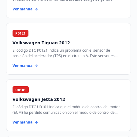
cuando el módulo de control d…
Ver manual →
P0121
Volkswagen Tiguan 2012
El código DTC P0121 indica un problema con el sensor de
posición del acelerador (TPS) en el circuito A. Este sensor es
crucial para determinar la posición…
Ver manual →
U0101
Volkswagen Jetta 2012
El código DTC U0101 indica que el módulo de control del motor
(ECM) ha perdido comunicación con el módulo de control de
transmisión (TCM) a través de la r…
Ver manual →