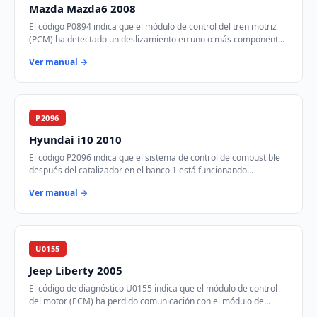
Mazda Mazda6 2008
El código P0894 indica que el módulo de control del tren motriz
(PCM) ha detectado un deslizamiento en uno o más componentes
de la transmisión. Esto puede…
Ver manual →
P2096
Hyundai i10 2010
El código P2096 indica que el sistema de control de combustible
después del catalizador en el banco 1 está funcionando
demasiado pobre. Esto significa que…
Ver manual →
U0155
Jeep Liberty 2005
El código de diagnóstico U0155 indica que el módulo de control
del motor (ECM) ha perdido comunicación con el módulo de
control de instrumentos (ICM) a tr…