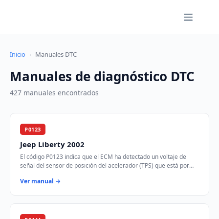
Saltar
al
contenido
Inicio
›
Manuales DTC
Manuales de diagnóstico DTC
427 manuales encontrados
P0123
Jeep Liberty 2002
El código P0123 indica que el ECM ha detectado un voltaje de
señal del sensor de posición del acelerador (TPS) que está por
encima del rango especificado.…
Ver manual →