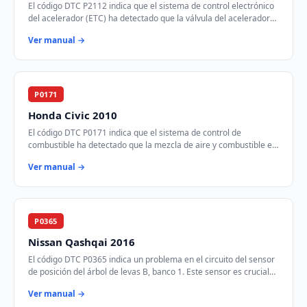
El código DTC P2112 indica que el sistema de control electrónico
del acelerador (ETC) ha detectado que la válvula del acelerador
está atascada en la posic…
Ver manual →
P0171
Honda Civic 2010
El código DTC P0171 indica que el sistema de control de
combustible ha detectado que la mezcla de aire y combustible es
demasiado pobre en el Banco 1. Est…
Ver manual →
P0365
Nissan Qashqai 2016
El código DTC P0365 indica un problema en el circuito del sensor
de posición del árbol de levas B, banco 1. Este sensor es crucial
para el control del tie…
Ver manual →