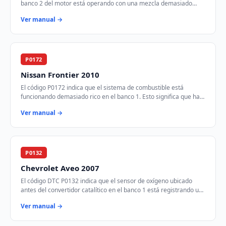
banco 2 del motor está operando con una mezcla demasiado
rica. Esto significa que hay demas…
Ver manual →
P0172
Nissan Frontier 2010
El código P0172 indica que el sistema de combustible está
funcionando demasiado rico en el banco 1. Esto significa que hay
más combustible del necesario e…
Ver manual →
P0132
Chevrolet Aveo 2007
El código DTC P0132 indica que el sensor de oxígeno ubicado
antes del convertidor catalítico en el banco 1 está registrando un
voltaje más alto de lo espe…
Ver manual →