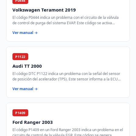
P0444
Volkswagen Teramont 2019
El código P0444 indica un problema con el circuito de la válvula
de control de purga del sistema EVAP. Este código se activa
cuando el módulo de control d…
Ver manual →
P1122
Audi TT 2000
El código DTC P1122 indica un problema con la señal del sensor
de posición del acelerador (TPS). Este sensor informa a la ECU
sobre la posición del pedal …
Ver manual →
P1409
Ford Ranger 2003
El código P1409 en un Ford Ranger 2003 indica un problema en el
circuito de control de la válvula EGR. Este código se genera